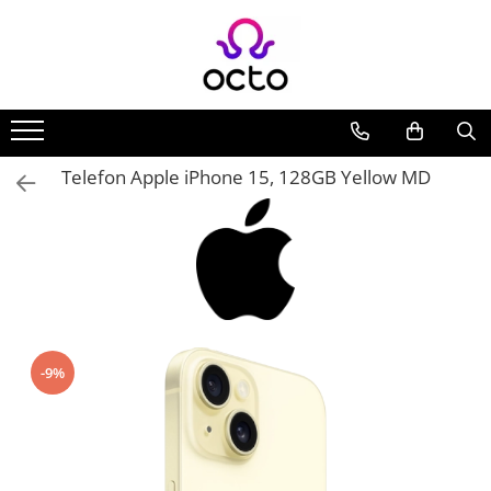
Computere
Casa si Gradina
Electrocasnice
Electronice
Jucării
Mobilier
Produse si accesorii auto
Sport si Agrement
Transport
Desktop PC
Camere de supraveghere
Climatizare
Telefoane
Trotinete pentru copii
Fotolii
Accesorii spalare auto
Genti de calatorii
Trotinete electrice
Componente PC
Iluminare
Aparate de aer conditionat
Smartphone
Instrumente Muzicale
Oficiu
Aspiratoare portabile
Genti termoizolante
Periferice
Incalzitoare
Accesorii Telefoane
Fotolii Gaming
Iluminare decorativa
Compresoare auto portabile
Husa pentru genti de calatorii
Telefon Apple iPhone 15, 128GB Yellow MD
Stocare Date
Incalzitoare de apa
Gadgeturi
Mese
Lampi
Instrumente si Scule
Rucsac
Laptopuri
Purificatoare si Umidificatoare de
Lampi antibacteriene
Accesorii ceasuri
Mese Birou
Numar pe parbriz
aer
Notebook
Lampi insecticide
Bratari fitness
Mese Gaming
Ventilatoare
Oglinzi
Accesorii Notebook
Smart Home
Camere de actiune
Electrocasnice bucatarie
Registratoare video
Tablete
Ceasuri Inteligente
Aparate de cafea
Ceasuri inteligente Copii
Tablete
Blendere
-9%
Drone
Accesorii tablete
Cuptoare cu microunde
Smart Tracker
Cuptoare electrice
Statii Radio Walkie Talkie
Cuptoare pentru pâine
Televizoare si Proiectoare
Fierbatoare de apa