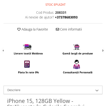
Uscatoare de par
STOC EPUIZAT
Ingrijirea hainelor
Cod Produs:
208331
Ai nevoie de ajutor?
+37378683093
Aparate de călcat cu aburi
Fiare de călcat
Adauga la Favorite
Cere informatii
Livrare toată Moldova
Gamă largă de produse
Plata în rate 0%
Consultanță Personală
Descriere
iPhone 15, 128GB Yellow -