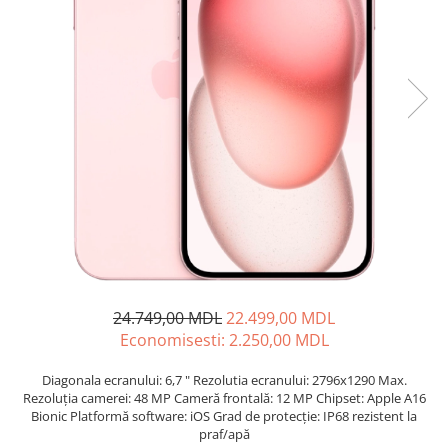
Proiectoare
Friteuze
Televizoare
Gratare electrice
Audio
Prajitoare de paine
Boxe cu Fir
Ingrijire locuinta
Boxe Portabile
Aparat de Spălat Geamuri
Boxe Smart
Aparate de curatat cu abur
FM Modulatoare
Aspiratoare
Microfoane
Aspiratoare portabile
Radio Portabile
Aspiratoare robot
Echipamente de retea
Ingrijire Personala
Adaptoare
Aparate de ras
Routere Wi-Fi
Aparate de tuns
24.749,00 MDL
22.499,00 MDL
Gaming
Economisesti:
2.250,00
MDL
Cantare de podea
Accesorii si Articole Gaming
Ondulatoare si Placi
Diagonala ecranului: 6,7 " Rezolutia ecranului: 2796x1290 Max.
Console Gaming
Perii de coafat
Rezoluția camerei: 48 MP Cameră frontală: 12 MP Chipset: Apple A16
Jocuri Console si PC
Bionic Platformă software: iOS Grad de protecție: IP68 rezistent la
Periute de dinti electrice si
praf/apă
Irigatoare