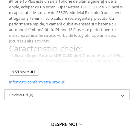
iPhone 15 Plus este un smartphone de ultimă generație de la
Apple, echipat cu un ecran Super Retina XDR OLED de 6.7 inchi și
o capacitate de stocare de 256GB. Modelul Pink oferă un aspect
atrăgător și feminin, cu o culoare roz elegantă și plăcută. Cu
performanțe rapide, o cameră dublă avansată și o baterie cu
autonomie îmbunătățită, iPhone 15 Plus este perfect pentru
utilizarea zilnică, fie că este vorba de fotografii, apeluri video,
jocuri sau alte activități.
Caracteristici cheie:
Ecran Super Retina XDR OLED de 6.7 inchi
: iPhone 15 Plus
are un ecran de înaltă rezoluție, oferind culori vibrante și un
contrast excelent pentru conținuturi video, jocuri și navigare.
VEZI MAI MULT
Stocare de 256GB
: Cu o capacitate de stocare generoasă de
256GB, iPhone 15 Plus îți permite să salvezi numeroase
Informatii conformitate produs
fotografii, videoclipuri, aplicații și alte fișiere fără grija spațiului.
Camera dublă avansată
: iPhone 15 Plus este echipat cu o
Review-uri
(0)
cameră dublă pentru a captura imagini și videoclipuri de înaltă
calitate.
Performanțe rapide
: iPhone 15 Plus este echipat cu un
procesor puternic pentru a asigura performanțe rapide și
eficiente pentru toate tipurile de activități.
Durată lungă de viață a bateriei
: Telefonul are o baterie cu
DESPRE NOI
autonomie îmbunătățită, permițându-ți să folosești