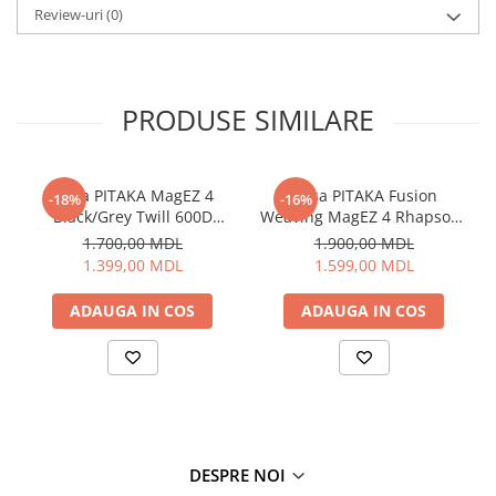
Cantare de podea
Review-uri
(0)
Ondulatoare si Placi
Perii de coafat
Periute de dinti electrice si
PRODUSE SIMILARE
Irigatoare
Uscatoare de par
Ingrijirea hainelor
Husa PITAKA MagEZ 4
Husa PITAKA Fusion
-18%
-16%
Aparate de călcat cu aburi
Black/Grey Twill 600D
Weaving MagEZ 4 Rhapsody
Fiare de călcat
pentru iPhone15 Pro
600D pentru iPhone15 Pro
1.700,00 MDL
1.900,00 MDL
Electronice
1.399,00 MDL
1.599,00 MDL
Telefoane
ADAUGA IN COS
ADAUGA IN COS
Smartphone
Accesorii Telefoane
Gadgeturi
Accesorii ceasuri
Bratari fitness
DESPRE NOI
Camere de actiune