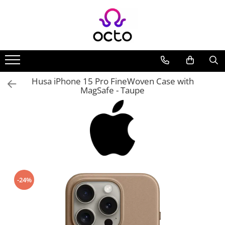
Toate Produsele
Computere
Desktop PC
Husa iPhone 15 Pro FineWoven Case with
Componente PC
MagSafe - Taupe
Periferice
Stocare Date
Laptopuri
Notebook
Accesorii Notebook
Tablete
Tablete
-24%
Accesorii tablete
Casa si Gradina
Camere de supraveghere