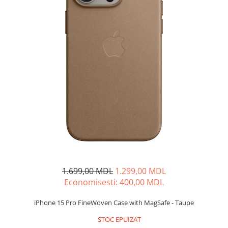
Iluminare
Iluminare decorativa
Lampi
Lampi antibacteriene
Lampi insecticide
Smart Home
Electrocasnice
Climatizare
Aparate de aer conditionat
Incalzitoare
Incalzitoare de apa
Purificatoare si Umidificatoare de
1.699,00 MDL
1.299,00 MDL
aer
Economisesti:
400,00
MDL
Ventilatoare
Electrocasnice bucatarie
iPhone 15 Pro FineWoven Case with MagSafe - Taupe
Aparate de cafea
STOC EPUIZAT
Blendere