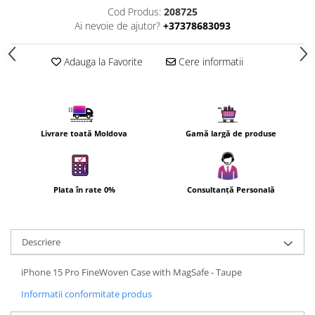
Cod Produs:
208725
Cuptoare cu microunde
Ai nevoie de ajutor?
+37378683093
Cuptoare electrice
Cuptoare pentru pâine
Adauga la Favorite
Cere informatii
Fierbatoare de apa
Friteuze
Gratare electrice
Prajitoare de paine
Livrare toată Moldova
Gamă largă de produse
Ingrijire locuinta
Aparat de Spălat Geamuri
Aparate de curatat cu abur
Plata în rate 0%
Consultanță Personală
Aspiratoare
Aspiratoare portabile
Aspiratoare robot
Descriere
Ingrijire Personala
iPhone 15 Pro FineWoven Case with MagSafe - Taupe
Aparate de ras
Informatii conformitate produs
Aparate de tuns