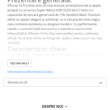
iPhone 15 Pro Max este cel mai avansat smartphone de la Apple,
echipat cu un ecran Super Retina XDR OLED de 6.7 inchi și o
capacitate de stocare generoasă de 1TB. Modelul Black Titanium
oferă un aspect elegant și sofisticat, cu o carcasă din titan negru,
care combină rezistența cu designul modern. Cu performanțe
rapide, o cameră triplă avansată și o baterie cu autonomie
îmbunătățită, iPhone 15 Pro Max este perfect pentru utilizarea
zilnică, fie că este vorba de fotografii, apeluri video, jocuri sau alte
activități.
Caracteristici cheie:
Ecran Super Retina XDR OLED de 6.7 inchi
: iPhone 15 Pro
Max are un ecran de înaltă rezoluție, oferind culori vibrante și
VEZI MAI MULT
un contrast excelent pentru conținuturi video, jocuri și
navigare.
Informatii conformitate produs
Stocare de 1TB
: Cu o capacitate de stocare extrem de
generoasă de 1TB, iPhone 15 Pro Max îți permite să salvezi
Review-uri
(0)
numeroase fotografii, videoclipuri, aplicații și alte fișiere fără
grija spațiului.
Cameră triplă avansată
: iPhone 15 Pro Max este echipat cu
o cameră triplă de 12MP, care include un obiectiv wide, ultra-
wide și telephoto, oferind funcții avansate pentru a captura
imagini și videoclipuri de înaltă calitate.
DESPRE NOI