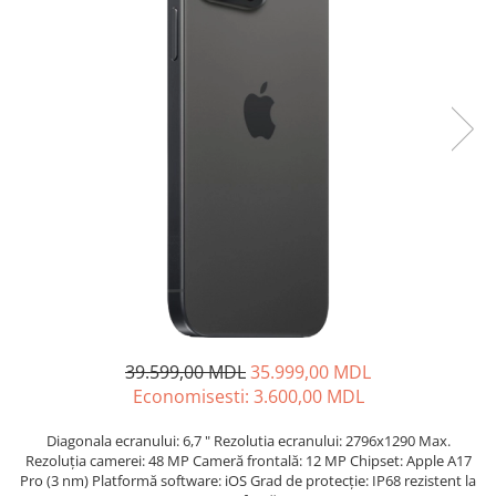
Proiectoare
Friteuze
Televizoare
Gratare electrice
Audio
Prajitoare de paine
Boxe cu Fir
Ingrijire locuinta
Boxe Portabile
Aparat de Spălat Geamuri
Boxe Smart
Aparate de curatat cu abur
FM Modulatoare
Aspiratoare
Microfoane
Aspiratoare portabile
Radio Portabile
Aspiratoare robot
Echipamente de retea
Ingrijire Personala
Adaptoare
Aparate de ras
Routere Wi-Fi
Aparate de tuns
Gaming
39.599,00 MDL
35.999,00 MDL
Cantare de podea
Accesorii si Articole Gaming
Economisesti:
3.600,00
MDL
Ondulatoare si Placi
Console Gaming
Perii de coafat
Diagonala ecranului: 6,7 " Rezolutia ecranului: 2796x1290 Max.
Jocuri Console si PC
Rezoluția camerei: 48 MP Cameră frontală: 12 MP Chipset: Apple A17
Periute de dinti electrice si
Pro (3 nm) Platformă software: iOS Grad de protecție: IP68 rezistent la
Irigatoare