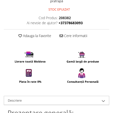
praf/apă
Uscatoare de par
STOC EPUIZAT
Ingrijirea hainelor
Cod Produs:
208382
Aparate de călcat cu aburi
Ai nevoie de ajutor?
+37378683093
Fiare de călcat
Adauga la Favorite
Cere informatii
Livrare toată Moldova
Gamă largă de produse
Plata în rate 0%
Consultanță Personală
Descriere
Prezentare generală: