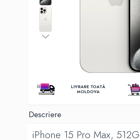
Iluminare
Iluminare decorativa
Lampi
Lampi antibacteriene
Lampi insecticide
Smart Home
Electrocasnice
Climatizare
Aparate de aer conditionat
Incalzitoare
LIVRARE TOATĂ
Incalzitoare de apa
MOLDOVA
Purificatoare si Umidificatoare de aer
Ventilatoare
Descriere
Electrocasnice bucatarie
Aparate de cafea
iPhone 15 Pro Max, 512GB 
Blendere