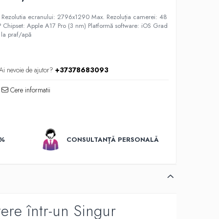
" Rezolutia ecranului: 2796x1290 Max. Rezoluția camerei: 48
 Chipset: Apple A17 Pro (3 nm) Platformă software: iOS Grad
 la praf/apă
Ai nevoie de ajutor?
+37378683093
Cere informatii
0%
CONSULTANȚĂ PERSONALĂ
ere într-un Singur