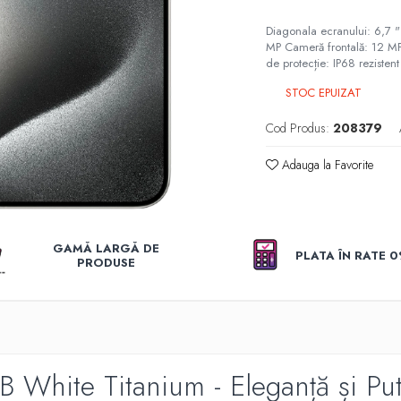
Diagonala ecranului: 6,7 
MP Cameră frontală: 12 MP
de protecție: IP68 rezistent
STOC EPUIZAT
Cod Produs:
208379
Adauga la Favorite
GAMĂ LARGĂ DE
PLATA ÎN RATE 
PRODUSE
White Titanium - Eleganță și Put