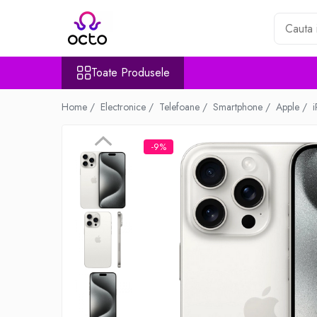
Toate Produsele
Toate Produsele
Computere
Desktop PC
Home /
Electronice /
Telefoane /
Smartphone /
Apple /
Componente PC
Periferice
-9%
Stocare Date
Laptopuri
Notebook
Accesorii Notebook
Tablete
Tablete
Accesorii tablete
Casa si Gradina
Camere de supraveghere