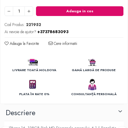
Ingrijirea hainelor
Aparate de călcat cu aburi
Adauga in cos
Fiare de călcat
Cod Produs:
221952
Ai nevoie de ajutor?
+37378683093
Adauga la Favorite
Cere informatii
LIVRARE TOATĂ MOLDOVA
GAMĂ LARGĂ DE PRODUSE
PLATA ÎN RATE 0%
CONSULTANȚĂ PERSONALĂ
Descriere
iPhone 16, 128GB Pink MD Diagonala ecranului: 6,1 " Rezolutia