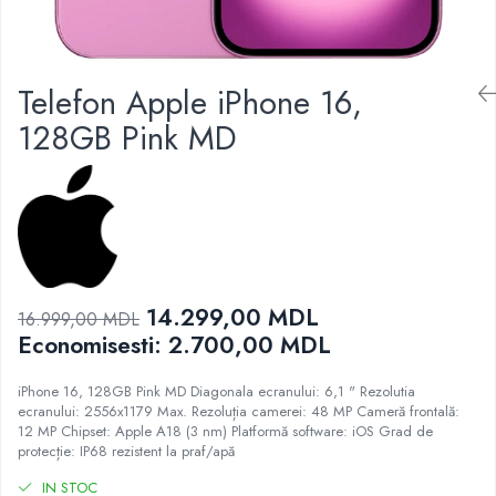
Proiectoare
Gratare electrice
Televizoare
Prajitoare de paine
Audio
Ingrijire locuinta
Telefon Apple iPhone 16,
Boxe cu Fir
Aparat de Spălat Geamuri
Boxe Portabile
128GB Pink MD
Aparate de curatat cu abur
Boxe Smart
Aspiratoare
FM Modulatoare
Aspiratoare portabile
Microfoane
Aspiratoare robot
Radio Portabile
Ingrijire Personala
Echipamente de retea
Aparate de ras
Adaptoare
14.299,00 MDL
16.999,00 MDL
Aparate de tuns
Routere Wi-Fi
Economisesti:
2.700,00
MDL
Cantare de podea
Gaming
Ondulatoare si Placi
iPhone 16, 128GB Pink MD Diagonala ecranului: 6,1 " Rezolutia
Accesorii si Articole Gaming
ecranului: 2556x1179 Max. Rezoluția camerei: 48 MP Cameră frontală:
Perii de coafat
Console Gaming
12 MP Chipset: Apple A18 (3 nm) Platformă software: iOS Grad de
Periute de dinti electrice si Irigatoare
protecție: IP68 rezistent la praf/apă
Jocuri Console si PC
Uscatoare de par
IN STOC