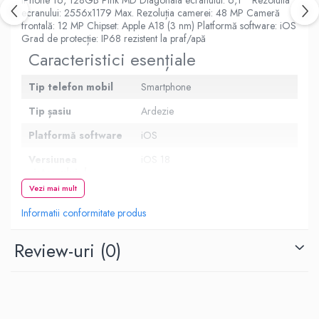
ecranului: 2556x1179 Max. Rezoluția camerei: 48 MP Cameră
frontală: 12 MP Chipset: Apple A18 (3 nm) Platformă software: iOS
Grad de protecție: IP68 rezistent la praf/apă
Caracteristici esențiale
Tip telefon mobil
Smartphone
Tip șasiu
Ardezie
Platformă software
iOS
Versiunea
iOS 18
sistemului de
operare
Vezi mai mult
Tip SIM
nano-SIM
Informatii conformitate produs
Protecție
IP68 rezistent la praf/apă
Review-uri
(0)
Culoare
Roz
Ecran
Dimensiunea
6.1 inch