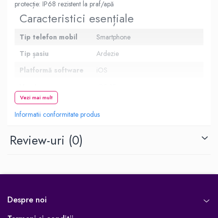
protecție: IP68 rezistent la praf/apă
Caracteristici esențiale
Tip telefon mobil
Smartphone
Tip șasiu
Ardezie
Platformă software
iOS
Versiunea
iOS 18
sistemului de
Vezi mai mult
operare
Informatii conformitate produs
Tip SIM
nano-SIM, eSIM
Review-uri
(0)
Protecție
IP68 rezistent la praf/apă
Culoare
Alb
Ecran
Dimensiunea
6,7 inch
Despre noi
ecranului
Rezoluția ecranului
2796 x 1290