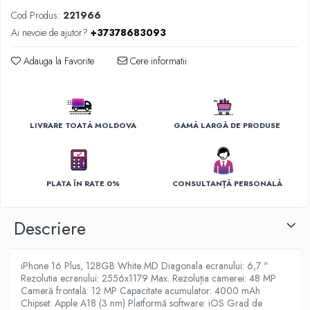
Ingrijirea hainelor
Cod Produs:
221966
Aparate de călcat cu aburi
Ai nevoie de ajutor?
+37378683093
Fiare de călcat
Adauga la Favorite
Cere informatii
LIVRARE TOATĂ MOLDOVA
GAMĂ LARGĂ DE PRODUSE
PLATA ÎN RATE 0%
CONSULTANȚĂ PERSONALĂ
Descriere
iPhone 16 Plus, 128GB White MD Diagonala ecranului: 6,7 "
Rezolutia ecranului: 2556x1179 Max. Rezoluția camerei: 48 MP
Cameră frontală: 12 MP Capacitate acumulator: 4000 mAh
Chipset: Apple A18 (3 nm) Platformă software: iOS Grad de