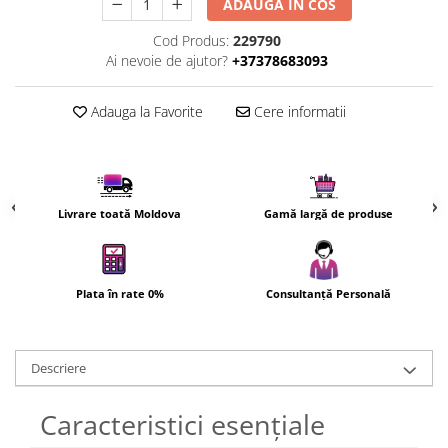
ADAUGA IN COS
Uscatoare de par
Cod Produs:
229790
Ingrijirea hainelor
Ai nevoie de ajutor?
+37378683093
Aparate de călcat cu aburi
Fiare de călcat
Adauga la Favorite
Cere informatii
Livrare toată Moldova
Gamă largă de produse
Plata în rate 0%
Consultanță Personală
Descriere
Caracteristici esențiale