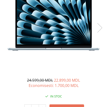
Proiectoare
Friteuze
Televizoare
Gratare electrice
Audio
Prajitoare de paine
Boxe cu Fir
Ingrijire locuinta
Boxe Portabile
Aparat de Spălat Geamuri
Boxe Smart
Aparate de curatat cu abur
FM Modulatoare
Aspiratoare
Microfoane
Aspiratoare portabile
Radio Portabile
Aspiratoare robot
Echipamente de retea
Ingrijire Personala
Adaptoare
Aparate de ras
Routere Wi-Fi
Aparate de tuns
Gaming
24.599,00 MDL
22.899,00 MDL
Cantare de podea
Accesorii si Articole Gaming
Economisesti:
1.700,00
MDL
Ondulatoare si Placi
Console Gaming
Perii de coafat
IN STOC
Jocuri Console si PC
Periute de dinti electrice si
Irigatoare