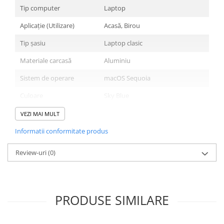
Tip computer
Laptop
Aplicație (Utilizare)
Acasă, Birou
Tip șasiu
Laptop clasic
Materiale carcasă
Aluminiu
Sistem de operare
macOS Sequoia
Culoare
Sky Blue
Ecran
VEZI MAI MULT
Informatii conformitate produs
Dimensiunea ecranului
13,6 inch
Review-uri
(0)
Tip panou
IPS
Rezoluția ecranului
2560x1664
Raportul de aspect
16:10
PRODUSE SIMILARE
Luminozitatea ecranului
500 cd/m2
Suprafața ecranului
Ecran lucios