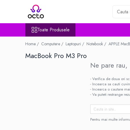
Toate Produsele
Toate Produsele
Computere
Desktop PC
Home /
Computere /
Laptopuri /
Notebook /
APPLE Mac
Componente PC
MacBook Pro M3 Pro
Periferice
Stocare Date
Ne pare rau, 
Laptopuri
- Verifica de doua ori sc
Notebook
- Incearca sa cauti cuvi
Accesorii Notebook
- Incearca o cautare mai
Tablete
- Va puteti restrange rezu
Tablete
Accesorii tablete
Casa si Gradina
Pentru mai multe informa
Camere de supraveghere