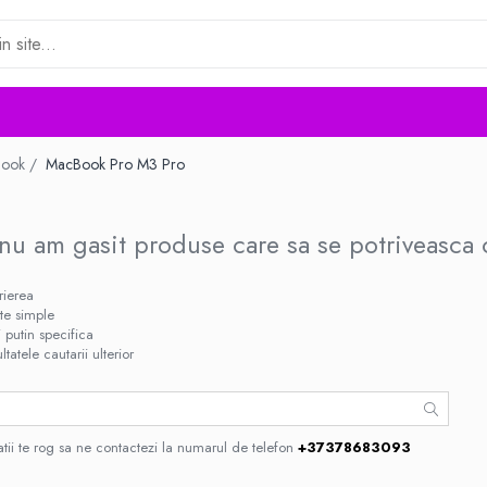
Book /
MacBook Pro M3 Pro
nu am gasit produse care sa se potriveasca 
rierea
nte simple
 putin specifica
ltatele cautarii ulterior
tii te rog sa ne contactezi la numarul de telefon
+37378683093