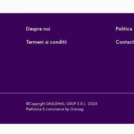
Iluminare
Iluminare decorativa
Lampi
Despre noi
Politica
Lampi antibacteriene
Lampi insecticide
Termeni si conditii
Contact
Smart Home
Electrocasnice
Climatizare
Aparate de aer conditionat
Incalzitoare
Incalzitoare de apa
Purificatoare si Umidificatoare de aer
Ventilatoare
©Copyright DASLEMAL GRUP S.R.L. 2026
Platforma E-commerce by Gomag
Electrocasnice bucatarie
Aparate de cafea
Blendere