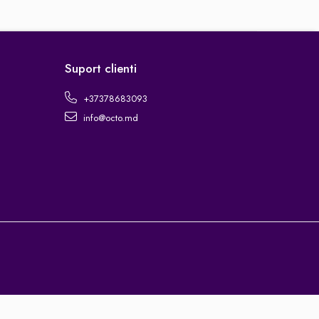
Suport clienti
+37378683093
info@octo.md