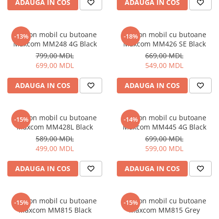
ADAUGA IN COS
ADAUGA IN COS
Uscatoare de par
Ingrijirea hainelor
Telefon mobil cu butoane
Telefon mobil cu butoane
Aparate de călcat cu aburi
-13%
-18%
Maxcom MM248 4G Black
Maxcom MM426 SE Black
Fiare de călcat
799,00 MDL
669,00 MDL
699,00 MDL
549,00 MDL
ADAUGA IN COS
ADAUGA IN COS
Telefon mobil cu butoane
Telefon mobil cu butoane
-15%
-14%
Maxcom MM428L Black
Maxcom MM445 4G Black
589,00 MDL
699,00 MDL
499,00 MDL
599,00 MDL
ADAUGA IN COS
ADAUGA IN COS
Telefon mobil cu butoane
Telefon mobil cu butoane
-15%
-15%
Maxcom MM815 Black
Maxcom MM815 Grey