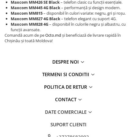
Maxcom MM426 SE Black
– telefon clasic cu funcții esențiale.
Maxcom MM445 4G Black
– performanță și design modern.
Maxcom MM815
– disponibil în culori variate: negru, gri și roșu.
Maxcom MM827 4G Black
– telefon elegant cu suport 4G.
Maxcom MM828 4G
– disponibil în culorile negru și albastru, cu
funcții avansate.
Comandă acum de pe
Octo.md
și beneficiază de livrare rapidă în
Chișinău și toată Moldova!
DESPRE NOI
TERMENI SI CONDITII
POLITICA DE RETUR
CONTACT
DATE COMERCIALE
SUPORT CLIENTI