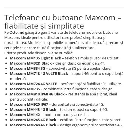
Telefoane cu butoane Maxcom –
fiabilitate și simplitate
Pe
Octo.md
găsești o gamă variată de telefoane mobile cu butoane
Maxcom, ideale pentru utilizatorii care preferă simplitatea și
durabilitatea. Modelele disponibile acoperă nevoile de bază, precum și
cerințele celor care caută funcționalități suplimentare.
Printre produsele disponibile se numără:
Maxcom MM135 Light Black
– telefon simplu și ușor de utilizat.
Maxcom MM32D Black
– design clasic cu ecran de 2.4".
Maxcom MM334 3G
– conectivitate 3G pentru apeluri clare.
Maxcom MM718 4G VoLTE Black
– suport 4G pentru o experiență
modernă.
Maxcom MM724 4G VoLTE
– performanță și fiabilitate în utilizare.
Maxcom MM735
– combinație între funcționalitate și design.
Maxcom MM918 IP68 4G Black
– rezistență la apă și praf, ideal
pentru condiții dificile.
Maxcom MM920 IP67
– durabilitate și conectivitate 4G.
Maxcom MM443 4G Black
– telefon robust cu suport 4G.
Maxcom MM142
– model compact și accesibil.
Maxcom MM245 4G Black
– echilibru între funcționalitate și preț.
Maxcom MM248 4G Black
– design ergonomic și conectivitate 4G.