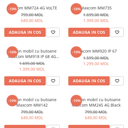
Proiectoare
Friteuze
Maxcom MM724 4G VoLTE
Maxcom MM735
Televizoare
-19%
-18%
Gratare electrice
799,00 MDL
1.699,00 MDL
Audio
Prajitoare de paine
649,00 MDL
1.399,00 MDL
Boxe cu Fir
Ingrijire locuinta
Boxe Portabile
ADAUGA IN COS
ADAUGA IN COS
Aparat de Spălat Geamuri
Boxe Smart
Aparate de curatat cu abur
FM Modulatoare
Aspiratoare
Telefon mobil cu butoane
Maxcom MM920 IP 67
-18%
-19%
Microfoane
Maxcom MM918 IP 68 4G
1.599,00 MDL
Aspiratoare portabile
Radio Portabile
Black
1.699,00 MDL
1.299,00 MDL
Aspiratoare robot
Echipamente de retea
1.399,00 MDL
Ingrijire Personala
Adaptoare
ADAUGA IN COS
ADAUGA IN COS
Aparate de ras
Routere Wi-Fi
Aparate de tuns
Gaming
Cantare de podea
Telefon mobil cu butoane
Telefon mobil cu butoane
-19%
-19%
Accesorii si Articole Gaming
Ondulatoare si Placi
Maxcom MM142
Maxcom MM245 4G Black
Console Gaming
Perii de coafat
799,00 MDL
799,00 MDL
Jocuri Console si PC
649,00 MDL
649,00 MDL
Periute de dinti electrice si
Irigatoare