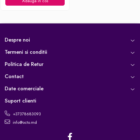
Ingrijirea hainelor
Adauga in cos
Aparate de călcat cu aburi
Fiare de călcat
Despre noi
Termeni si conditii
Politica de Retur
Contact
Date comerciale
Suport clienti
+37378683093
info@octo.md