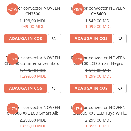
Iluminare
Radiator convector NOVEEN
Radiator convector NOVEEN
-21%
-19%
CH3300
CH3400
Iluminare decorativa
1.199,00 MDL
1.349,00 MDL
Lampi
949,00 MDL
1.099,00 MDL
Lampi antibacteriene
Lampi insecticide
ADAUGA IN COS
ADAUGA IN COS
Smart Home
Electrocasnice
Radiator convector NOVEEN
Radiator convector NOVEEN
-13%
-23%
Climatizare
CH6000 cu timer și ventilator
CH7100 LCD Smart Negru
turbo
Aparate de aer conditionat
1.499,00 MDL
1.679,00 MDL
1.299,00 MDL
1.299,00 MDL
Incalzitoare
Incalzitoare de apa
ADAUGA IN COS
ADAUGA IN COS
Purificatoare si Umidificatoare de
aer
Ventilatoare
Radiator convector NOVEEN
Radiator convector NOVEEN
-17%
-17%
CH9000 XXL LCD Smart Alb
CH9099 XXL LCD Tuya WiFi
Electrocasnice bucatarie
Smart Alb
2.299,00 MDL
2.299,00 MDL
Aparate de cafea
1.899,00 MDL
1.899,00 MDL
Blendere