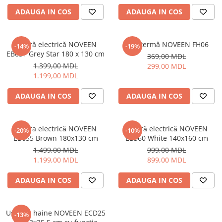
ADAUGA IN COS
ADAUGA IN COS
Cuptoare cu microunde
Cuptoare electrice
Cuptoare pentru pâine
Pătură electrică NOVEEN
Aerotermă NOVEEN FH06
-14%
-19%
Fierbatoare de apa
EB651 Grey Star 180 x 130 cm
369,00 MDL
Friteuze
1.399,00 MDL
299,00 MDL
1.199,00 MDL
Gratare electrice
Prajitoare de paine
ADAUGA IN COS
ADAUGA IN COS
Ingrijire locuinta
Aparat de Spălat Geamuri
Patura electricǎ NOVEEN
Paturǎ electricǎ NOVEEN
-20%
-10%
Aparate de curatat cu abur
EB655 Brown 180x130 cm
EB360 White 140x160 cm
Aspiratoare
1.499,00 MDL
999,00 MDL
Aspiratoare portabile
1.199,00 MDL
899,00 MDL
Aspiratoare robot
ADAUGA IN COS
ADAUGA IN COS
Ingrijire Personala
Aparate de ras
Aparate de tuns
Uscator haine NOVEEN ECD25
-13%