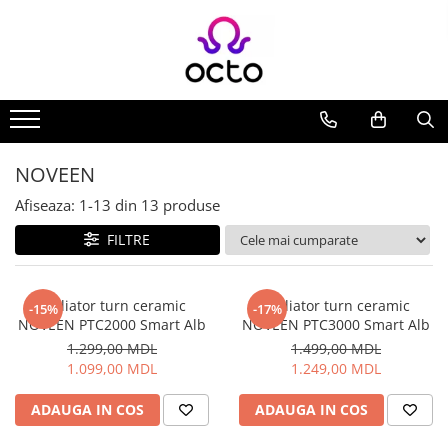
Toate Produsele
Computere
Desktop PC
Componente PC
NOVEEN
Periferice
Afiseaza:
1-
13
din
13
produse
Stocare Date
FILTRE
Laptopuri
Notebook
Accesorii Notebook
Radiator turn ceramic
Radiator turn ceramic
-15%
-17%
NOVEEN PTC2000 Smart Alb
NOVEEN PTC3000 Smart Alb
Tablete
1.299,00 MDL
1.499,00 MDL
Tablete
1.099,00 MDL
1.249,00 MDL
Accesorii tablete
Casa si Gradina
ADAUGA IN COS
ADAUGA IN COS
Camere de supraveghere