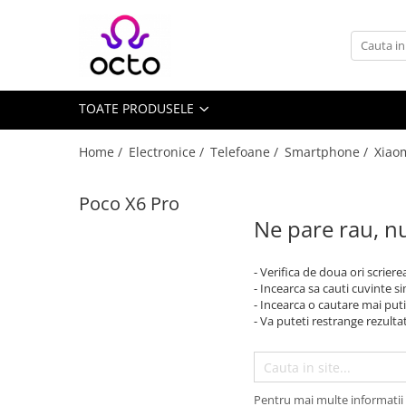
Toate Produsele
Computere
TOATE PRODUSELE
Desktop PC
Componente PC
Home /
Electronice /
Telefoane /
Smartphone /
Xiao
Periferice
Stocare Date
Poco X6 Pro
Laptopuri
Ne pare rau, nu
Notebook
Accesorii Notebook
- Verifica de doua ori scriere
- Incearca sa cauti cuvinte s
Tablete
- Incearca o cautare mai puti
- Va puteti restrange rezultat
Tablete
Accesorii tablete
Casa si Gradina
Camere de supraveghere
Pentru mai multe informatii 