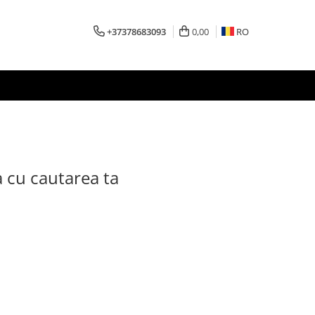
+37378683093
0,00
RO
a cu cautarea ta