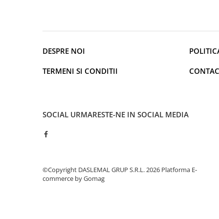
Iluminare
Iluminare decorativa
Lampi
Lampi antibacteriene
DESPRE NOI
POLITIC
Lampi insecticide
TERMENI SI CONDITII
CONTAC
Smart Home
Electrocasnice
Climatizare
SOCIAL
URMARESTE-NE IN SOCIAL MEDIA
Aparate de aer conditionat
Incalzitoare
Incalzitoare de apa
Purificatoare si Umidificatoare de
aer
©Copyright DASLEMAL GRUP S.R.L. 2026
Platforma E-
Ventilatoare
commerce by Gomag
Electrocasnice bucatarie
Aparate de cafea
Blendere