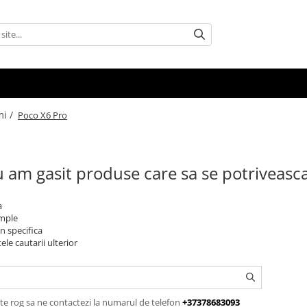
mi /
Poco X6 Pro
 am gasit produse care sa se potriveasc
a
imple
n specifica
ele cautarii ulterior
te rog sa ne contactezi la numarul de telefon
+37378683093