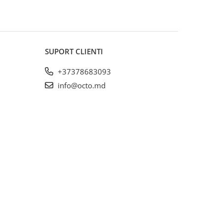
SUPORT CLIENTI
+37378683093
info@octo.md