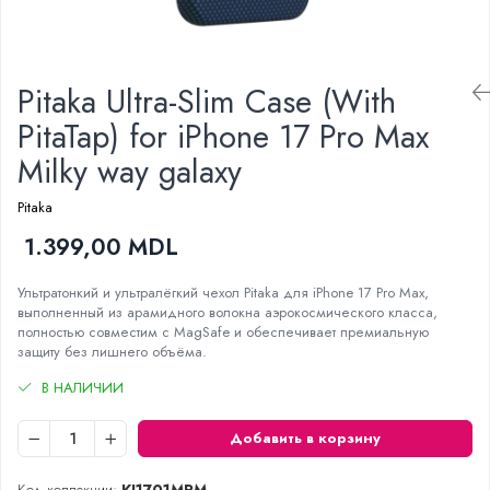
Проекторы
Электрогрили
Телевизоры
Электрочайники
Аудио
Личный уход
Pitaka Ultra-Slim Case (With
FM модуляторы
Машинки для стрижки
Микрофоны
PitaTap) for iPhone 17 Pro Max
Напольные весы
Портативное радио
Milky way galaxy
Плойки и утюжки
Портативные колонки
Фен щетки для волос
Проводные колонки
Pitaka
Фены для волос
Умные колонки
1.399,00 MDL
Электрические зубные щётки и
Гейминг
ирригаторы
Ультратонкий и ультралёгкий чехол Pitaka для iPhone 17 Pro Max,
Аксессуары и Игровые Товары
Электробритвы
выполненный из арамидного волокна аэрокосмического класса,
Игровые консоли
полностью совместим с MagSafe и обеспечивает премиальную
Уход за домом
защиту без лишнего объёма.
Игры для консолей и ПК
Аппараты и Роботы для Мытья Окон
Сетевое оборудование
В НАЛИЧИИ
Паровые очистители
Wi-Fi роутеры
Портативные пылесосы
Добавить в корзину
Адаптеры
Пылесосы
Роботы пылесосы