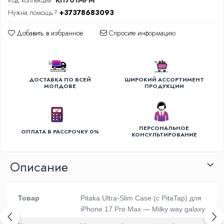
Код коллекции:
KI1701MPM
Уход за одеждой
Нужна помощь?
+37378683093
Отпариватель для одежды
Добавить в избранное
Спросите информацию
Утюги
ДОСТАВКА ПО ВСЕЙ
ШИРОКИЙ АССОРТИМЕНТ
МОЛДОВЕ
ПРОДУКЦИИ
ПЕРСОНАЛЬНОЕ
ОПЛАТА В РАССРОЧКУ 0%
КОНСУЛЬТИРОВАНИЕ
Oписание
Товар
Pitaka Ultra-Slim Case (с PitaTap) для
iPhone 17 Pro Max — Milky way galaxy