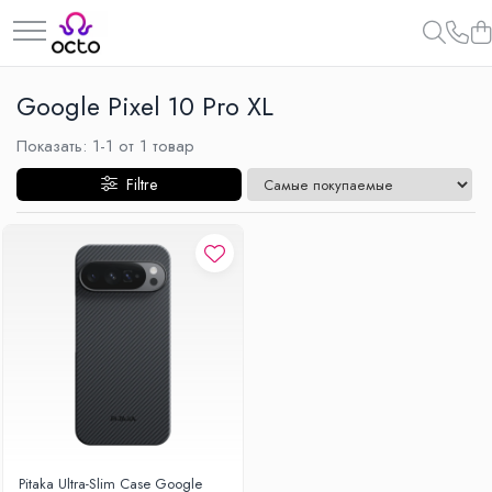
Все Коллекции
Google Pixel 10 Pro XL
Компьютеры
Показать:
1-
1
от
1
товар
Настольный ПК
Комплектующие ПК
Filtre
Периферия
Хранение данных
Ноутбуки
Ноутбуки
Аксессуары для Ноутбуков
Планшеты
Планшеты
Аксессуары для Планшетов
Дом и Сад
Камеры видеонаблюдения
Pitaka Ultra-Slim Case Google