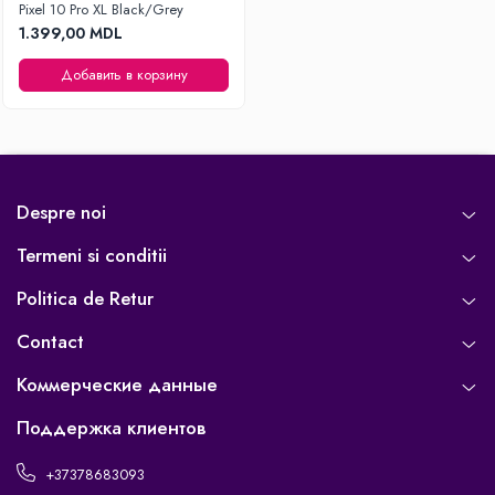
Pixel 10 Pro XL Black/Grey
Освещение
1.399,00 MDL
Антибактериальные лампы
Добавить в корзину
Декоративное освещение
Инсектицидные лампы
Лампы
Умный дом
Автотовары и Автоаксессуары
Despre noi
Аксессуары для Мойки Авто
Termeni si conditii
Видеорегистраторы
Politica de Retur
Зеркала
Инструменты и оборудование
Contact
Номер на лобовом стекле
Коммерческие данные
Портативные Автомобильные
Компрессоры
Поддержка клиентов
Портативные пылесосы
+37378683093
Бытовая техника