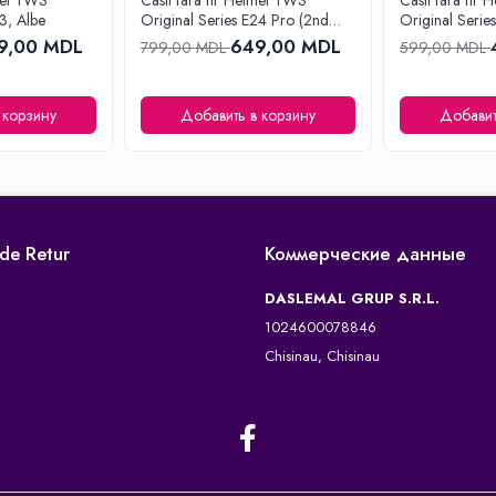
lmet TWS
Casti fara fir Helmet TWS
Casti fara fir
3, Albe
Original Series E24 Pro (2nd
Original Serie
generation), Albe
generation), A
9,00 MDL
649,00 MDL
799,00 MDL
599,00 MDL
 корзину
Добавить в корзину
Добавит
 de Retur
Коммерческие данные
DASLEMAL GRUP S.R.L.
1024600078846
Chisinau, Chisinau