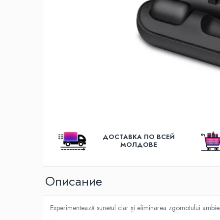
Освещение
Антибактериальные лампы
Декоративное освещение
Инсектицидные лампы
Лампы
Умный дом
Автотовары и Автоаксессуары
Аксессуары для Мойки Авто
Видеорегистраторы
Зеркала
ДОСТАВКА ПО ВСЕЙ
МОЛДОВЕ
Инструменты и оборудование
Номер на лобовом стекле
Oписание
Портативные Автомобильные
Компрессоры
Портативные пылесосы
Experimentează sunetul clar și eliminarea zgomotului ambi
Бытовая техника