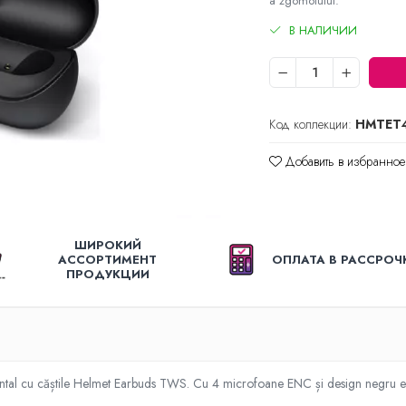
a zgomotului.
В НАЛИЧИИ
Код коллекции:
HMTET
Добавить в избранное
ШИРОКИЙ
АССОРТИМЕНТ
ОПЛАТА В РАССРОЧ
ПРОДУКЦИИ
ental cu căștile Helmet Earbuds TWS. Cu 4 microfoane ENC și design negru e