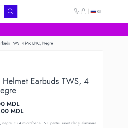
RU
 Earbuds TWS, 4 Mic ENC, Negre
fir Helmet Earbuds TWS, 4
egre
00 MDL
,00
MDL
 negre, cu 4 microfoane ENC pentru sunet clar și eliminare