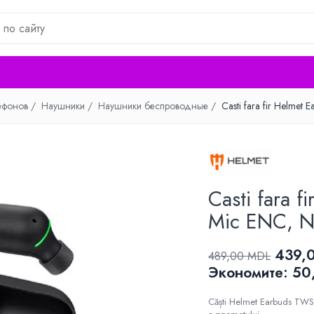
ефонов /
Наушники /
Наушники беспроводные /
Casti fara fir Helmet
Casti fara 
Mic ENC, N
439,
489,00 MDL
Экономитe:
50
Căști Helmet Earbuds TWS,