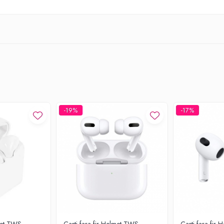
-19%
-17%