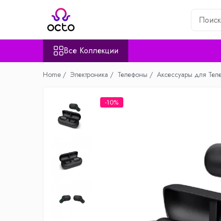
Все Коллекции
Все Коллекции
Компьютеры
Настольный ПК
Home /
Электроника /
Телефоны /
Аксессуары для Тел
Комплектующие ПК
Периферия
-10%
Хранение данных
Ноутбуки
Ноутбуки
Аксессуары для Ноутбуков
Планшеты
Планшеты
Аксессуары для Планшетов
Дом и Сад
Камеры видеонаблюдения