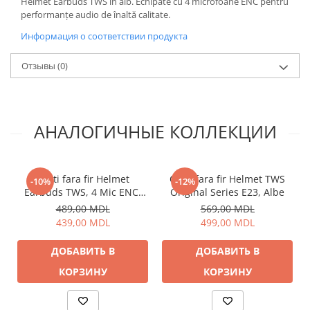
Helmet Earbuds TWS în alb. Echipate cu 4 microfoane ENC pentru
performanțe audio de înaltă calitate.
Информация о соответствии продукта
Отзывы
(0)
АНАЛОГИЧНЫЕ КОЛЛЕКЦИИ
Casti fara fir Helmet
Casti fara fir Helmet TWS
-10%
-12%
Earbuds TWS, 4 Mic ENC,
Original Series E23, Albe
Negre
489,00 MDL
569,00 MDL
439,00 MDL
499,00 MDL
ДОБАВИТЬ В
ДОБАВИТЬ В
КОРЗИНУ
КОРЗИНУ