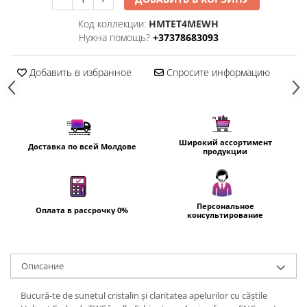
Пылесосы
Код коллекции:
HMTET4MEWH
Роботы пылесосы
Нужна помощь?
+37378683093
Уход за одеждой
Отпариватель для одежды
Добавить в избранное
Спросите информацию
Утюги
Широкий ассортимент
Доставка по всей Молдове
продукции
Персональное
Оплата в рассрочку 0%
консультирование
Oписание
Bucură-te de sunetul cristalin și claritatea apelurilor cu căștile