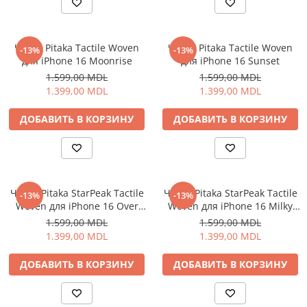
Электрические печи
Проекторы
Электрогрили
Телевизоры
Электрочайники
Чехол Pitaka Tactile Woven
Чехол Pitaka Tactile Woven
-13%
-13%
Аудио
для iPhone 16 Moonrise
для iPhone 16 Sunset
Личный уход
FM модуляторы
1.599,00 MDL
1.599,00 MDL
Машинки для стрижки
Микрофоны
1.399,00 MDL
1.399,00 MDL
Напольные весы
Портативное радио
ДОБАВИТЬ В КОРЗИНУ
ДОБАВИТЬ В КОРЗИНУ
Плойки и утюжки
Портативные колонки
Фен щетки для волос
Проводные колонки
Фены для волос
Умные колонки
Электрические зубные щётки и
Гейминг
ирригаторы
Чехол Pitaka StarPeak Tactile
Чехол Pitaka StarPeak Tactile
-13%
-13%
Аксессуары и Игровые Товары
Woven для iPhone 16 Over
Woven для iPhone 16 Milky
Электробритвы
Игровые консоли
the horizon
way galaxy
1.599,00 MDL
1.599,00 MDL
Уход за домом
Игры для консолей и ПК
1.399,00 MDL
1.399,00 MDL
Аппараты и Роботы для Мытья
Сетевое оборудование
Окон
ДОБАВИТЬ В КОРЗИНУ
ДОБАВИТЬ В КОРЗИНУ
Wi-Fi роутеры
Паровые очистители
Адаптеры
Портативные пылесосы