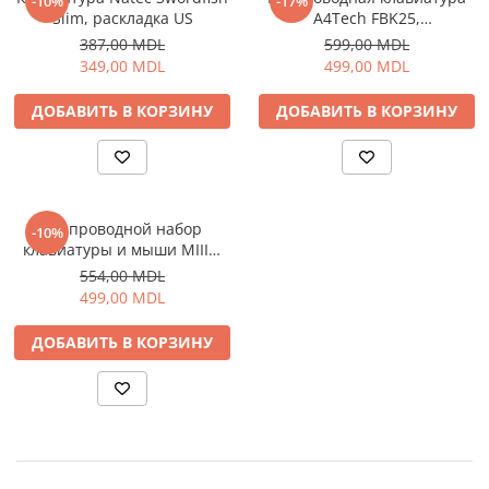
-10%
-17%
Slim, раскладка US
A4Tech FBK25,
мультимедийная, подставка
387,00 MDL
599,00 MDL
для смартфона, до 4
349,00 MDL
499,00 MDL
устройств, BT/2.4Ghz,
черный
ДОБАВИТЬ В КОРЗИНУ
ДОБАВИТЬ В КОРЗИНУ
Беспроводной набор
-10%
клавиатуры и мыши MIIIW
Wireless Silent Combo Gen3,
554,00 MDL
раскладка ENG, черный
499,00 MDL
ДОБАВИТЬ В КОРЗИНУ