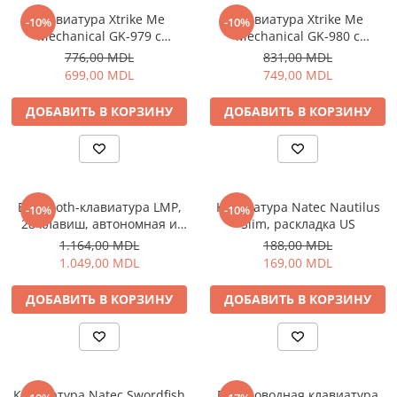
Клавиатура Xtrike Me
Клавиатура Xtrike Me
-10%
-10%
Mechanical GK-979 с
Mechanical GK-980 с
проводным подключением
проводным подключением
776,00 MDL
831,00 MDL
EN
699,00 MDL
749,00 MDL
ДОБАВИТЬ В КОРЗИНУ
ДОБАВИТЬ В КОРЗИНУ
Bluetooth-клавиатура LMP,
Клавиатура Natec Nautilus
-10%
-10%
28 клавиш, автономная и
Slim, раскладка US
подключаемая к
1.164,00 MDL
188,00 MDL
беспроводной клавиатуре
1.049,00 MDL
169,00 MDL
Apple, OS X
ДОБАВИТЬ В КОРЗИНУ
ДОБАВИТЬ В КОРЗИНУ
Клавиатура Natec Swordfish
Беспроводная клавиатура