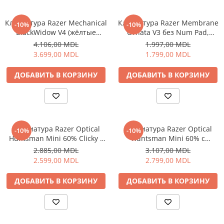
Пылесосы
Роботы пылесосы
Клавиатура Razer Mechanical
Клавиатура Razer Membrane
-10%
-10%
Уход за одеждой
BlackWidow V4 (жёлтые
Ornata V3 без Num Pad,
переключатели) с русской
раскладка RU
4.106,00 MDL
1.997,00 MDL
Отпариватель для одежды
раскладкой
3.699,00 MDL
1.799,00 MDL
Утюги
ДОБАВИТЬ В КОРЗИНУ
ДОБАВИТЬ В КОРЗИНУ
Клавиатура Razer Optical
Клавиатура Razer Optical
-10%
-10%
Huntsman Mini 60% Clicky с
Huntsman Mini 60% с
переключателями Purple,
линейным переключателем
2.885,00 MDL
3.107,00 MDL
раскладка US
красного цвета
2.599,00 MDL
2.799,00 MDL
ДОБАВИТЬ В КОРЗИНУ
ДОБАВИТЬ В КОРЗИНУ