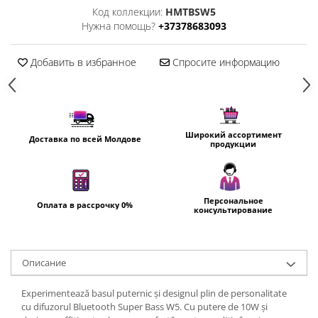
Пылесосы
Код коллекции:
HMTBSW5
Роботы пылесосы
Нужна помощь?
+37378683093
Уход за одеждой
Добавить в избранное
Спросите информацию
Отпариватель для одежды
Утюги
Широкий ассортимент
Доставка по всей Молдове
продукции
Персональное
Оплата в рассрочку 0%
консультирование
Oписание
Experimentează basul puternic și designul plin de personalitate
cu difuzorul Bluetooth Super Bass W5. Cu putere de 10W și