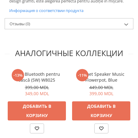
design graffiti, este alegerea perfectă pentru audiție în mișcare.
Информация о соответствии продукта
Отзывы
(0)
АНАЛОГИЧНЫЕ КОЛЛЕКЦИИ
Boxă Bluetooth pentru
Helmet Speaker Music
-13%
-11%
cască (5W) W8025
Flowerpot, Blue
399,00 MDL
449,00 MDL
349,00 MDL
399,00 MDL
ДОБАВИТЬ В
ДОБАВИТЬ В
КОРЗИНУ
КОРЗИНУ