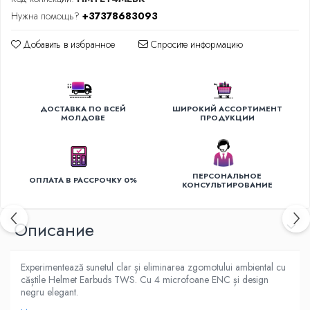
Уход за одеждой
Нужна помощь?
+37378683093
Отпариватель для одежды
Добавить в избранное
Спросите информацию
Утюги
ДОСТАВКА ПО ВСЕЙ
ШИРОКИЙ АССОРТИМЕНТ
МОЛДОВЕ
ПРОДУКЦИИ
ПЕРСОНАЛЬНОЕ
ОПЛАТА В РАССРОЧКУ 0%
КОНСУЛЬТИРОВАНИЕ
Oписание
Experimentează sunetul clar și eliminarea zgomotului ambiental cu
căștile Helmet Earbuds TWS. Cu 4 microfoane ENC și design
negru elegant.