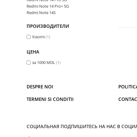
Освещение
Redmi Note 14 Pro+ 5G
Redmi Note 14S
Антибактериальные лампы
Декоративное освещение
ПРОИЗВОДИТЕЛИ
Инсектицидные лампы
Xiaomi
(1)
Лампы
Умный дом
ЦЕНА
Автотовары и Автоаксессуары
за 1000 MDL
(1)
Аксессуары для Мойки Авто
Видеорегистраторы
Зеркала
DESPRE NOI
POLITIC
Инструменты и оборудование
TERMENI SI CONDITII
CONTAC
Номер на лобовом стекле
Портативные Автомобильные
Компрессоры
СОЦИАЛЬНАЯ
ПОДПИШИТЕСЬ НА НАС В СОЦИ
Портативные пылесосы
Бытовая техника