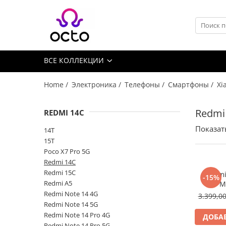
Все Коллекции
Компьютеры
ВСЕ КОЛЛЕКЦИИ
Настольный ПК
Комплектующие ПК
Home /
Электроника /
Телефоны /
Смартфоны /
Xi
Периферия
Хранение данных
Redmi
REDMI 14C
Ноутбуки
Показат
14T
Ноутбуки
15T
Аксессуары для Ноутбуков
Poco X7 Pro 5G
Redmi 14C
Планшеты
Redmi 15C
Xiaomi
-15%
Планшеты
Redmi A5
M
Аксессуары для Планшетов
Redmi Note 14 4G
3.399,0
Redmi Note 14 5G
Дом и Сад
Redmi Note 14 Pro 4G
ДОБАВ
Камеры видеонаблюдения
Redmi Note 14 Pro 5G