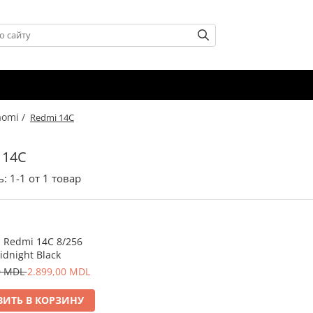
aomi /
Redmi 14C
 14C
ь:
1-
1
от
1
товар
 Redmi 14C 8/256
idnight Black
0 MDL
2.899,00 MDL
ИТЬ В КОРЗИНУ