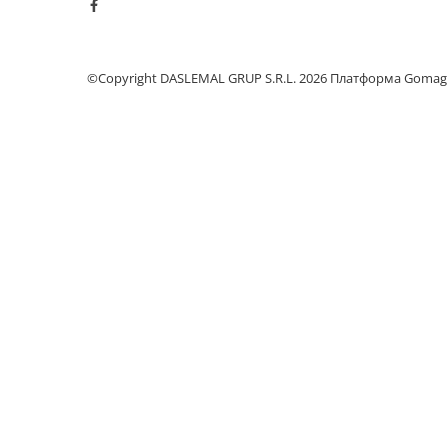
Климатизация
Вентиляторы
©Copyright DASLEMAL GRUP S.R.L. 2026
Платформа Gomag
Кондиционеры
Нагреватели воды
Обогреватели
Очистители и увлажнители
воздуха
Кухонная бытовая техника
Блендеры
Кофеварки
Микроволновые печи
Тостеры
Фритюрницы
Хлебопечки
Электрические печи
Электрогрили
Электрочайники