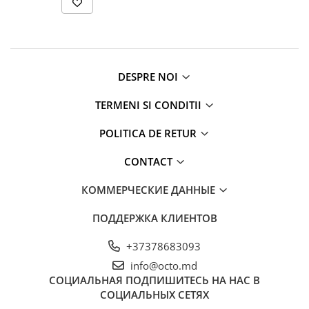
Освещение
Антибактериальные лампы
Декоративное освещение
Инсектицидные лампы
DESPRE NOI
Лампы
TERMENI SI CONDITII
Умный дом
Автотовары и Автоаксессуары
POLITICA DE RETUR
Аксессуары для Мойки Авто
CONTACT
Видеорегистраторы
Зеркала
КОММЕРЧЕСКИЕ ДАННЫЕ
Инструменты и оборудование
ПОДДЕРЖКА КЛИЕНТОВ
Номер на лобовом стекле
+37378683093
Портативные Автомобильные
Компрессоры
info@octo.md
СОЦИАЛЬНАЯ
ПОДПИШИТЕСЬ НА НАС В
Портативные пылесосы
СОЦИАЛЬНЫХ СЕТЯХ
Бытовая техника