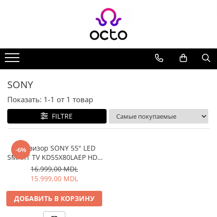
Все Коллекции
Компьютеры
Настольный ПК
Комплектующие ПК
SONY
Периферия
Показать:
1-
1
от
1
товар
Хранение данных
FILTRE
Ноутбуки
Ноутбуки
Аксессуары для Ноутбуков
Tелевизор SONY 55" LED
-6%
SMART TV KD55X80LAEP HDR
Планшеты
4K 3840x2160 Google TV
16.999,00 MDL
Планшеты
Чёрный
15.999,00 MDL
Аксессуары для Планшетов
Дом и Сад
ДОБАВИТЬ В КОРЗИНУ
Камеры видеонаблюдения