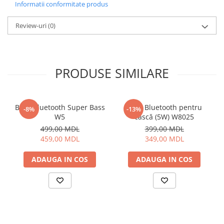
Cantare de podea
Informatii conformitate produs
Ondulatoare si Placi
Review-uri
(0)
Perii de coafat
Periute de dinti electrice si
Irigatoare
Uscatoare de par
PRODUSE SIMILARE
Ingrijirea hainelor
Aparate de călcat cu aburi
Fiare de călcat
Boxă Bluetooth Super Bass
Boxă Bluetooth pentru
-8%
-13%
W5
cască (5W) W8025
Electronice
499,00 MDL
399,00 MDL
Telefoane
459,00 MDL
349,00 MDL
Smartphone
ADAUGA IN COS
ADAUGA IN COS
Accesorii Telefoane
Gadgeturi
Accesorii ceasuri
Bratari fitness
Camere de actiune