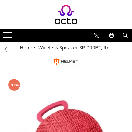
Toate Produsele
Computere
Desktop PC
Helmet Wireless Speaker SP-700BT, Red
Componente PC
Periferice
Stocare Date
Laptopuri
Notebook
-17%
Accesorii Notebook
Tablete
Tablete
Accesorii tablete
Casa si Gradina
Camere de supraveghere