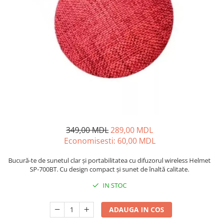
Iluminare
Iluminare decorativa
Lampi
Lampi antibacteriene
Lampi insecticide
Smart Home
Electrocasnice
Climatizare
Aparate de aer conditionat
349,00 MDL
289,00 MDL
Incalzitoare
Economisesti:
60,00
MDL
Incalzitoare de apa
Purificatoare si Umidificatoare de
Bucură-te de sunetul clar și portabilitatea cu difuzorul wireless Helmet
aer
SP-700BT. Cu design compact și sunet de înaltă calitate.
Ventilatoare
IN STOC
Electrocasnice bucatarie
Aparate de cafea
ADAUGA IN COS
Blendere