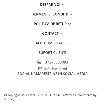
Ceasuri Inteligente
DESPRE NOI
Ceasuri inteligente Copii
Drone
TERMENI SI CONDITII
Smart Tracker
POLITICA DE RETUR
Statii Radio Walkie Talkie
Televizoare si Proiectoare
CONTACT
Proiectoare
DATE COMERCIALE
Televizoare
Audio
SUPORT CLIENTI
Boxe cu Fir
+37378683093
Boxe Portabile
info@octo.md
Boxe Smart
SOCIAL
URMARESTE-NE IN SOCIAL MEDIA
FM Modulatoare
Microfoane
Radio Portabile
©Copyright DASLEMAL GRUP S.R.L. 2026
Platforma E-commerce by
Echipamente de retea
Gomag
Adaptoare