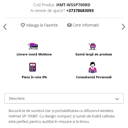
Cod Produs:
HMT-WSSP700RD
Cuptoare cu microunde
Ai nevoie de ajutor?
+37378683093
Cuptoare electrice
Cuptoare pentru pâine
Adauga la Favorite
Cere informatii
Fierbatoare de apa
Friteuze
Gratare electrice
Prajitoare de paine
Livrare toată Moldova
Gamă largă de produse
Ingrijire locuinta
Aparat de Spălat Geamuri
Aparate de curatat cu abur
Plata în rate 0%
Consultanță Personală
Aspiratoare
Aspiratoare portabile
Aspiratoare robot
Descriere
Ingrijire Personala
Bucură-te de sunetul clar și portabilitatea cu difuzorul wireless
Aparate de ras
Helmet SP-700BT. Cu design compact și sunet de înaltă calitate,
este perfect pentru audiție în mișcare și la birou.
Aparate de tuns