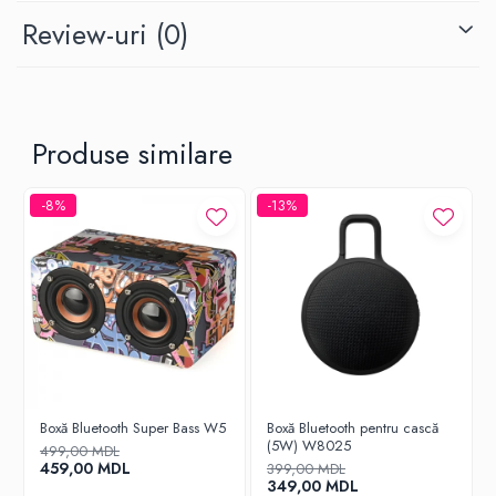
Review-uri
(0)
Produse similare
-8%
-13%
Boxă Bluetooth Super Bass W5
Boxă Bluetooth pentru cască
(5W) W8025
499,00 MDL
459,00 MDL
399,00 MDL
349,00 MDL