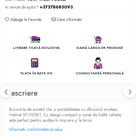
Ingrijirea hainelor
Ai nevoie de ajutor?
+37378683093
Aparate de călcat cu aburi
Fiare de călcat
Adauga la Favorite
Cere informatii
LIVRARE TOATĂ MOLDOVA
GAMĂ LARGĂ DE PRODUSE
PLATA ÎN RATE 0%
CONSULTANȚĂ PERSONALĂ
Descriere
Bucură-te de sunetul clar și portabilitatea cu difuzorul wireless
Helmet SP-700BT. Cu design compact și sunet de înaltă calitate,
este perfect pentru audiție în mișcare și la birou.
Informatii conformitate produs