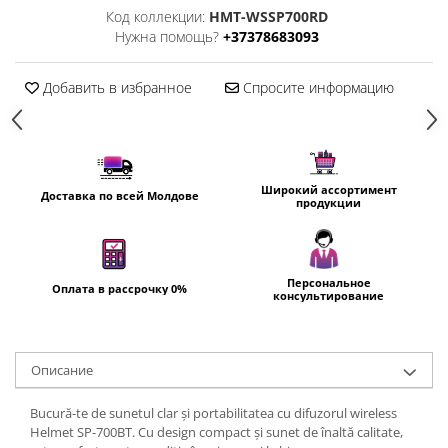
Пылесосы
Код коллекции:
HMT-WSSP700RD
Роботы пылесосы
Нужна помощь?
+37378683093
Уход за одеждой
Добавить в избранное
Спросите информацию
Отпариватель для одежды
Утюги
Широкий ассортимент
Доставка по всей Молдове
продукции
Персональное
Оплата в рассрочку 0%
консультирование
Oписание
Bucură-te de sunetul clar și portabilitatea cu difuzorul wireless
Helmet SP-700BT. Cu design compact și sunet de înaltă calitate,