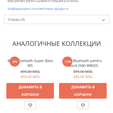
este perfect pentru audiție în mișcare și la birou.
Информация о соответствии продукта
Отзывы
(0)
АНАЛОГИЧНЫЕ КОЛЛЕКЦИИ
Boxă Bluetooth Super Bass
Boxă Bluetooth pentru
-8%
-13%
W5
cască (5W) W8025
499,00 MDL
399,00 MDL
459,00 MDL
349,00 MDL
ДОБАВИТЬ В
ДОБАВИТЬ В
КОРЗИНУ
КОРЗИНУ