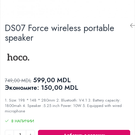
Проекторы
Электрогрили
Телевизоры
Электрочайники
Аудио
Личный уход
DS07 Force wireless portable
FM модуляторы
Машинки для стрижки
Микрофоны
speaker
Напольные весы
Портативное радио
Плойки и утюжки
Портативные колонки
Фен щетки для волос
Проводные колонки
Фены для волос
Умные колонки
Электрические зубные щётки и
Гейминг
ирригаторы
599,00 MDL
749,00 MDL
Аксессуары и Игровые Товары
Электробритвы
Экономитe:
150,00
MDL
Игровые консоли
Уход за домом
Игры для консолей и ПК
1. Size: 198 * 148 * 280mm 2. Bluetooth: V4.1 3. Battery capacity:
Аппараты и Роботы для Мытья Окон
Сетевое оборудование
1800mah 4. Speaker :5.25 inch Power: 10W 5. Equipped with wired
Паровые очистители
microphone
Wi-Fi роутеры
Портативные пылесосы
В НАЛИЧИИ
Адаптеры
Пылесосы
Роботы пылесосы
Добавить в корзину