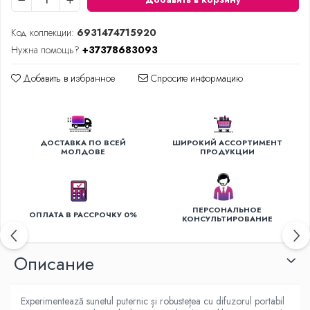
Уход за одеждой
Код коллекции:
6931474715920
Отпариватель для одежды
Нужна помощь?
+37378683093
Утюги
Добавить в избранное
Спросите информацию
ДОСТАВКА ПО ВСЕЙ
ШИРОКИЙ АССОРТИМЕНТ
МОЛДОВЕ
ПРОДУКЦИИ
ПЕРСОНАЛЬНОЕ
ОПЛАТА В РАССРОЧКУ 0%
КОНСУЛЬТИРОВАНИЕ
Oписание
Experimentează sunetul puternic și robustețea cu difuzorul portabil