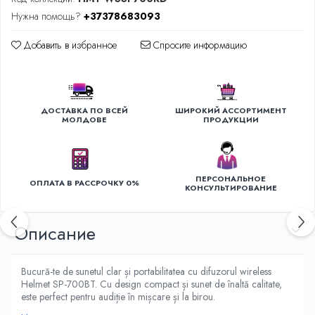
Уход за одеждой
Нужна помощь?
+37378683093
Отпариватель для одежды
Добавить в избранное
Спросите информацию
Утюги
ДОСТАВКА ПО ВСЕЙ
ШИРОКИЙ АССОРТИМЕНТ
МОЛДОВЕ
ПРОДУКЦИИ
ПЕРСОНАЛЬНОЕ
ОПЛАТА В РАССРОЧКУ 0%
КОНСУЛЬТИРОВАНИЕ
Oписание
Bucură-te de sunetul clar și portabilitatea cu difuzorul wireless
Helmet SP-700BT. Cu design compact și sunet de înaltă calitate,
este perfect pentru audiție în mișcare și la birou.