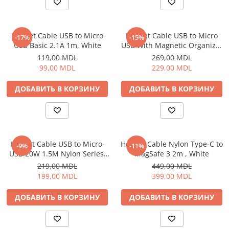
Электрические печи
Проекторы
Электрогрили
Телевизоры
Электрочайники
Helmet Cable USB to Micro
Helmet Cable USB to Micro
-17%
-15%
Аудио
USB Basic 2.1A 1m, White
USB With Magnetic Organizer
Личный уход
FM модуляторы
1m, White
119,00 MDL
269,00 MDL
Машинки для стрижки
Микрофоны
99,00 MDL
229,00 MDL
Напольные весы
Портативное радио
ДОБАВИТЬ В КОРЗИНУ
ДОБАВИТЬ В КОРЗИНУ
Плойки и утюжки
Портативные колонки
Фен щетки для волос
Проводные колонки
Фены для волос
Умные колонки
Электрические зубные щётки и
Гейминг
ирригаторы
Helmet Cable USB to Micro-
Helmet Cable Nylon Type-C to
-9%
-11%
Аксессуары и Игровые Товары
USB 20W 1.5M Nylon Series,
MagSafe 3 2m , White
Электробритвы
Игровые консоли
Grey
219,00 MDL
449,00 MDL
Уход за домом
Игры для консолей и ПК
199,00 MDL
399,00 MDL
Аппараты и Роботы для Мытья
Сетевое оборудование
Окон
ДОБАВИТЬ В КОРЗИНУ
ДОБАВИТЬ В КОРЗИНУ
Wi-Fi роутеры
Паровые очистители
Адаптеры
Портативные пылесосы