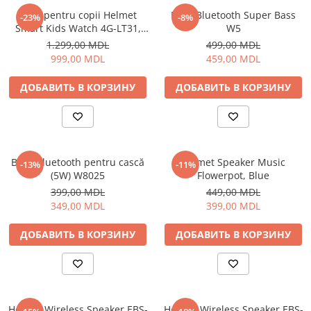
Ceas pentru copii Helmet
Boxă Bluetooth Super Bass
-23%
-8%
Smart Kids Watch 4G-LT31,
W5
Blue
1.299,00 MDL
499,00 MDL
999,00 MDL
459,00 MDL
ДОБАВИТЬ В КОРЗИНУ
ДОБАВИТЬ В КОРЗИНУ
Boxă Bluetooth pentru cască
Helmet Speaker Music
-13%
-11%
(5W) W8025
Flowerpot, Blue
399,00 MDL
449,00 MDL
349,00 MDL
399,00 MDL
ДОБАВИТЬ В КОРЗИНУ
ДОБАВИТЬ В КОРЗИНУ
Helmet Wireless Speaker EBS-
Helmet Wireless Speaker EBS-