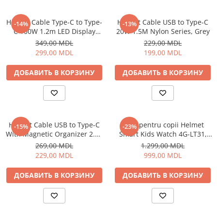
Пылесосы
Роботы пылесосы
Helmet Cable Type-C to Type-
Helmet Cable USB to Type-C
-14%
-13%
Уход за одеждой
C 100W 1.2m LED Display
20W 1.5M Nylon Series, Grey
Series, Black
349,00 MDL
229,00 MDL
Отпариватель для одежды
299,00 MDL
199,00 MDL
Утюги
ДОБАВИТЬ В КОРЗИНУ
ДОБАВИТЬ В КОРЗИНУ
Helmet Cable USB to Type-C
Ceas pentru copii Helmet
-15%
-23%
With Magnetic Organizer 2.1A
Smart Kids Watch 4G-LT31,
1m, White
Black
269,00 MDL
1.299,00 MDL
229,00 MDL
999,00 MDL
ДОБАВИТЬ В КОРЗИНУ
ДОБАВИТЬ В КОРЗИНУ