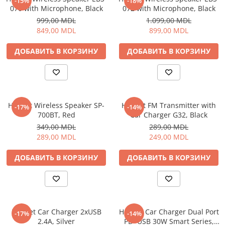
-15%
-18%
070 with Microphone, Black
072 with Microphone, Black
999,00 MDL
1.099,00 MDL
849,00 MDL
899,00 MDL
ДОБАВИТЬ В КОРЗИНУ
ДОБАВИТЬ В КОРЗИНУ
Helmet Wireless Speaker SP-
Helmet FM Transmitter with
-17%
-14%
700BT, Red
Car Charger G32, Black
349,00 MDL
289,00 MDL
289,00 MDL
249,00 MDL
ДОБАВИТЬ В КОРЗИНУ
ДОБАВИТЬ В КОРЗИНУ
Helmet Car Charger 2xUSB
Helmet Car Charger Dual Port
-17%
-14%
2.4A, Silver
PD+USB 30W Smart Series,