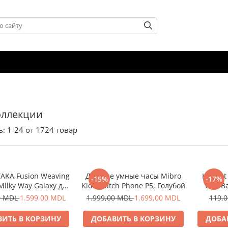
оллекции
ь:
1-
24
от
1724
товар
TAKA Fusion Weaving
Детские умные часы Mibro
Helmet 
-15%
-17%
Milky Way Galaxy для
Kids Watch Phone P5, Голубой
USB Ba
Phone15 Pro
0 MDL
1.599,00 MDL
1.999,00 MDL
1.699,00 MDL
119,
ИТЬ В КОРЗИНУ
ДОБАВИТЬ В КОРЗИНУ
ДОБА