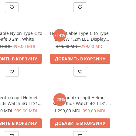
able Nylon Type-C to
Helmet Cable Type-C to Type-
-14%
afe 3 2m , White
C 100W 1.2m LED Display
Series, Black
0 MDL
399,00 MDL
349,00 MDL
299,00 MDL
ВИТЬ В КОРЗИНУ
ДОБАВИТЬ В КОРЗИНУ
entru copii Helmet
Ceas pentru copii Helmet
-23%
ids Watch 4G-LT31,
Smart Kids Watch 4G-LT31,
Black
Blue
00 MDL
999,00 MDL
1.299,00 MDL
999,00 MDL
ВИТЬ В КОРЗИНУ
ДОБАВИТЬ В КОРЗИНУ