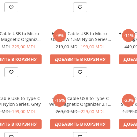
Cable USB to Micro
Helmet Cable USB to Micro-
Helmet C
-9%
-11%
 Magnetic Organizer
USB 20W 1.5M Nylon Series,
MagS
1m, White
Grey
0 MDL
229,00 MDL
219,00 MDL
199,00 MDL
449,0
ИТЬ В КОРЗИНУ
ДОБАВИТЬ В КОРЗИНУ
ДОБА
Cable USB to Type-C
Helmet Cable USB to Type-C
Ceas p
-15%
-23%
 Nylon Series, Grey
With Magnetic Organizer 2.1A
Smart K
1m, White
0 MDL
199,00 MDL
269,00 MDL
229,00 MDL
1.299,
ИТЬ В КОРЗИНУ
ДОБАВИТЬ В КОРЗИНУ
ДОБА