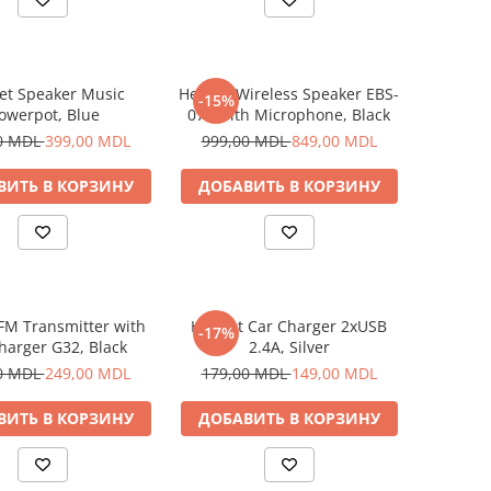
et Speaker Music
Helmet Wireless Speaker EBS-
-15%
lowerpot, Blue
070 with Microphone, Black
0 MDL
399,00 MDL
999,00 MDL
849,00 MDL
ВИТЬ В КОРЗИНУ
ДОБАВИТЬ В КОРЗИНУ
FM Transmitter with
Helmet Car Charger 2xUSB
-17%
harger G32, Black
2.4A, Silver
0 MDL
249,00 MDL
179,00 MDL
149,00 MDL
ВИТЬ В КОРЗИНУ
ДОБАВИТЬ В КОРЗИНУ