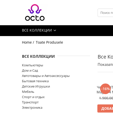
Все Коллекции
Компьютеры
ВСЕ КОЛЛЕКЦИИ
Настольный ПК
Комплектующие ПК
Home /
Toate Produsele
Периферия
Хранение данных
Все К
ВСЕ КОЛЛЕКЦИИ
Ноутбуки
Показат
Компьютеры
Ноутбуки
Дом и Сад
Аксессуары для Ноутбуков
Автотовары и Автоаксессуары
Бытовая техника
Планшеты
Детские Игрушки
Чехол PI
-16%
Планшеты
Мебель
MagEZ 4 
Аксессуары для Планшетов
i
Спорт и отдых
1.900,0
Транспорт
Дом и Сад
Электроника
ДОБАВ
Камеры видеонаблюдения