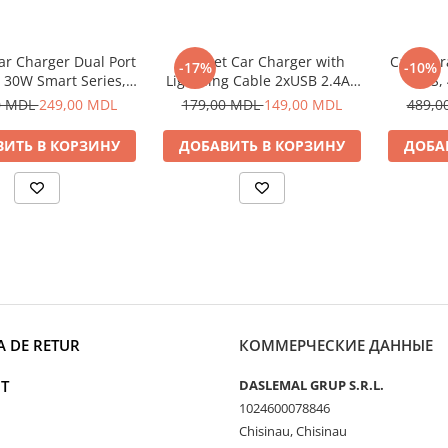
ar Charger Dual Port
Helmet Car Charger with
Casti fa
-17%
-10%
30W Smart Series,
Lightning Cable 2xUSB 2.4A ,
TWS, 
Black
Silver
0 MDL
249,00 MDL
179,00 MDL
149,00 MDL
489,0
ИТЬ В КОРЗИНУ
ДОБАВИТЬ В КОРЗИНУ
ДОБА
A DE RETUR
КОММЕРЧЕСКИЕ ДАННЫЕ
T
DASLEMAL GRUP S.R.L.
1024600078846
Chisinau, Chisinau