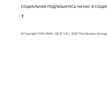
Отпариватель для одежды
СОЦИАЛЬНАЯ
ПОДПИШИТЕСЬ НА НАС В СОЦИ
Утюги
Детские Игрушки
Самокаты для детей
Музыкальные Инструменты
©Copyright DASLEMAL GRUP S.R.L. 2026
Платформа Gomag
Мебель
Кресла
Офисные Стулья
Геймерские кресла
Столы
Игровые столы
Офисные столы
Спорт и отдых
Дорожные сумки
Рюкзак
Термосумки