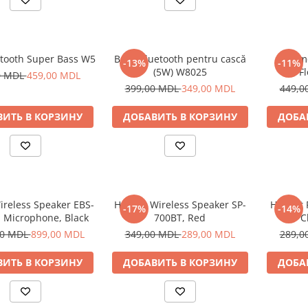
tooth Super Bass W5
Boxă Bluetooth pentru cască
Helm
-13%
-11%
(5W) W8025
F
0 MDL
459,00 MDL
399,00 MDL
349,00 MDL
449,0
ИТЬ В КОРЗИНУ
ДОБАВИТЬ В КОРЗИНУ
ДОБА
ireless Speaker EBS-
Helmet Wireless Speaker SP-
Helmet 
-17%
-14%
h Microphone, Black
700BT, Red
Car C
00 MDL
899,00 MDL
349,00 MDL
289,00 MDL
289,0
ИТЬ В КОРЗИНУ
ДОБАВИТЬ В КОРЗИНУ
ДОБА