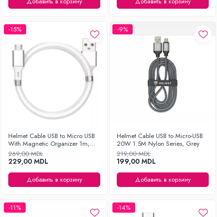
Добавить в корзину
Добавить в корзину
Уход за одеждой
Отпариватель для одежды
-15%
-9%
Утюги
Helmet Cable USB to Micro USB
Helmet Cable USB to Micro-USB
With Magnetic Organizer 1m,
20W 1.5M Nylon Series, Grey
White
269,00 MDL
219,00 MDL
229,00 MDL
199,00 MDL
Добавить в корзину
Добавить в корзину
-11%
-14%