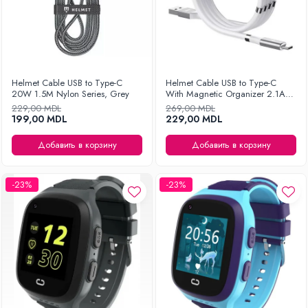
Helmet Cable USB to Type-C
Helmet Cable USB to Type-C
20W 1.5M Nylon Series, Grey
With Magnetic Organizer 2.1A
1m, White
229,00 MDL
269,00 MDL
199,00 MDL
229,00 MDL
Добавить в корзину
Добавить в корзину
-23%
-23%