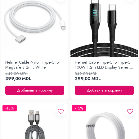
Helmet Cable Nylon Type-C to
Helmet Cable Type-C to Type-C
MagSafe 3 2m , White
100W 1.2m LED Display Series,
Black
449,00 MDL
349,00 MDL
399,00 MDL
299,00 MDL
Добавить в корзину
Добавить в корзину
-13%
-15%