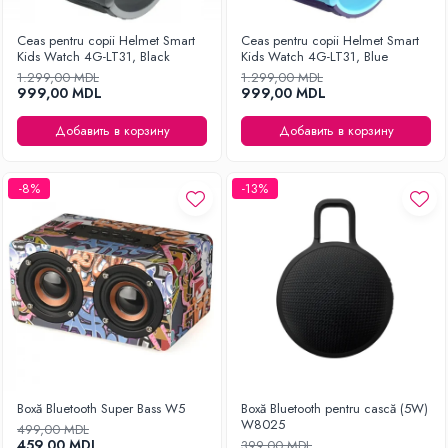
Ceas pentru copii Helmet Smart
Ceas pentru copii Helmet Smart
Kids Watch 4G-LT31, Black
Kids Watch 4G-LT31, Blue
1.299,00 MDL
1.299,00 MDL
999,00 MDL
999,00 MDL
Добавить в корзину
Добавить в корзину
-8%
-13%
Boxă Bluetooth Super Bass W5
Boxă Bluetooth pentru cască (5W)
W8025
499,00 MDL
459,00 MDL
399,00 MDL