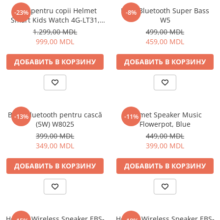
Ceas pentru copii Helmet
Boxă Bluetooth Super Bass
-23%
-8%
Smart Kids Watch 4G-LT31,
W5
Blue
1.299,00 MDL
499,00 MDL
999,00 MDL
459,00 MDL
ДОБАВИТЬ В КОРЗИНУ
ДОБАВИТЬ В КОРЗИНУ
Boxă Bluetooth pentru cască
Helmet Speaker Music
-13%
-11%
(5W) W8025
Flowerpot, Blue
399,00 MDL
449,00 MDL
349,00 MDL
399,00 MDL
ДОБАВИТЬ В КОРЗИНУ
ДОБАВИТЬ В КОРЗИНУ
Helmet Wireless Speaker EBS-
Helmet Wireless Speaker EBS-