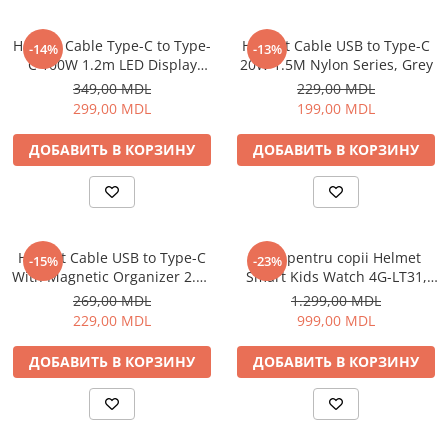
Пылесосы
Роботы пылесосы
Helmet Cable Type-C to Type-
Helmet Cable USB to Type-C
-14%
-13%
Уход за одеждой
C 100W 1.2m LED Display
20W 1.5M Nylon Series, Grey
Series, Black
349,00 MDL
229,00 MDL
Отпариватель для одежды
299,00 MDL
199,00 MDL
Утюги
ДОБАВИТЬ В КОРЗИНУ
ДОБАВИТЬ В КОРЗИНУ
Helmet Cable USB to Type-C
Ceas pentru copii Helmet
-15%
-23%
With Magnetic Organizer 2.1A
Smart Kids Watch 4G-LT31,
1m, White
Black
269,00 MDL
1.299,00 MDL
229,00 MDL
999,00 MDL
ДОБАВИТЬ В КОРЗИНУ
ДОБАВИТЬ В КОРЗИНУ