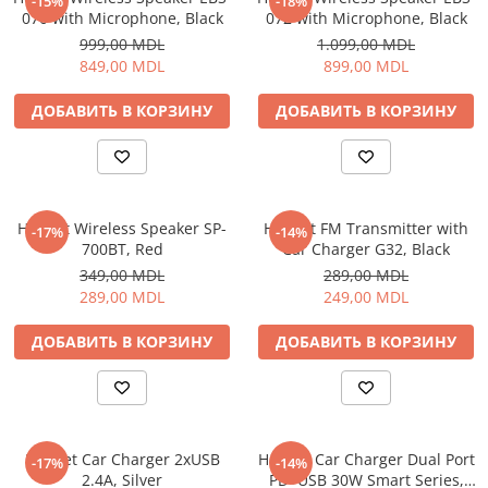
-15%
-18%
070 with Microphone, Black
072 with Microphone, Black
999,00 MDL
1.099,00 MDL
849,00 MDL
899,00 MDL
ДОБАВИТЬ В КОРЗИНУ
ДОБАВИТЬ В КОРЗИНУ
Helmet Wireless Speaker SP-
Helmet FM Transmitter with
-17%
-14%
700BT, Red
Car Charger G32, Black
349,00 MDL
289,00 MDL
289,00 MDL
249,00 MDL
ДОБАВИТЬ В КОРЗИНУ
ДОБАВИТЬ В КОРЗИНУ
Helmet Car Charger 2xUSB
Helmet Car Charger Dual Port
-17%
-14%
2.4A, Silver
PD+USB 30W Smart Series,