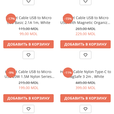
Электрические печи
Проекторы
Электрогрили
Телевизоры
Электрочайники
Helmet Cable USB to Micro
Helmet Cable USB to Micro
-17%
-15%
Аудио
USB Basic 2.1A 1m, White
USB With Magnetic Organizer
Личный уход
FM модуляторы
1m, White
119,00 MDL
269,00 MDL
Машинки для стрижки
Микрофоны
99,00 MDL
229,00 MDL
Напольные весы
Портативное радио
ДОБАВИТЬ В КОРЗИНУ
ДОБАВИТЬ В КОРЗИНУ
Плойки и утюжки
Портативные колонки
Фен щетки для волос
Проводные колонки
Фены для волос
Умные колонки
Электрические зубные щётки и
Гейминг
ирригаторы
Helmet Cable USB to Micro-
Helmet Cable Nylon Type-C to
-9%
-11%
Аксессуары и Игровые Товары
USB 20W 1.5M Nylon Series,
MagSafe 3 2m , White
Электробритвы
Игровые консоли
Grey
219,00 MDL
449,00 MDL
Уход за домом
Игры для консолей и ПК
199,00 MDL
399,00 MDL
Аппараты и Роботы для Мытья
Сетевое оборудование
Окон
ДОБАВИТЬ В КОРЗИНУ
ДОБАВИТЬ В КОРЗИНУ
Wi-Fi роутеры
Паровые очистители
Адаптеры
Портативные пылесосы