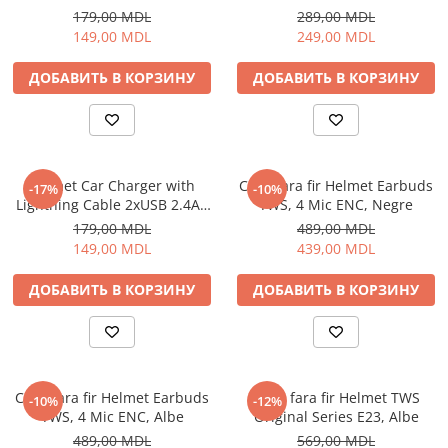
Black
179,00 MDL
289,00 MDL
Чехлы для дорожных сумок
149,00 MDL
249,00 MDL
Транспорт
ДОБАВИТЬ В КОРЗИНУ
ДОБАВИТЬ В КОРЗИНУ
Электросамокаты
Электроника
Телефоны
Смартфоны
Helmet Car Charger with
Casti fara fir Helmet Earbuds
-17%
-10%
Аксессуары для Телефонов
Lightning Cable 2xUSB 2.4A ,
TWS, 4 Mic ENC, Negre
Гаджеты
Silver
179,00 MDL
489,00 MDL
149,00 MDL
439,00 MDL
Аксессуары для Часов
Дроны
ДОБАВИТЬ В КОРЗИНУ
ДОБАВИТЬ В КОРЗИНУ
Рации и Радиостанции Walkie
Talkie
Смарт Трекеры
Умные часы
Casti fara fir Helmet Earbuds
Casti fara fir Helmet TWS
Умные часы для детей
-10%
-12%
TWS, 4 Mic ENC, Albe
Original Series E23, Albe
Фитнес Браслеты
489,00 MDL
569,00 MDL