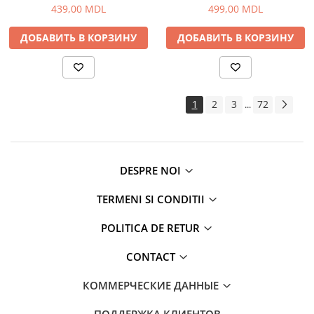
Экшн камеры
439,00 MDL
499,00 MDL
Телевизоры и проекторы
ДОБАВИТЬ В КОРЗИНУ
ДОБАВИТЬ В КОРЗИНУ
Проекторы
Телевизоры
Аудио
FM модуляторы
1
2
3
72
...
Микрофоны
Портативное радио
Портативные колонки
DESPRE NOI
Проводные колонки
Умные колонки
TERMENI SI CONDITII
Гейминг
POLITICA DE RETUR
Аксессуары и Игровые Товары
Игровые консоли
CONTACT
Игры для консолей и ПК
КОММЕРЧЕСКИЕ ДАННЫЕ
Сетевое оборудование
Wi-Fi роутеры