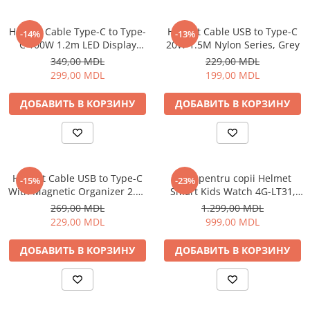
Климатизация
Helmet Cable Type-C to Type-
Helmet Cable USB to Type-C
-14%
-13%
Вентиляторы
C 100W 1.2m LED Display
20W 1.5M Nylon Series, Grey
Кондиционеры
Series, Black
349,00 MDL
229,00 MDL
Нагреватели воды
299,00 MDL
199,00 MDL
Обогреватели
ДОБАВИТЬ В КОРЗИНУ
ДОБАВИТЬ В КОРЗИНУ
Очистители и увлажнители
воздуха
Кухонная бытовая техника
Блендеры
Helmet Cable USB to Type-C
Ceas pentru copii Helmet
-15%
-23%
Кофеварки
With Magnetic Organizer 2.1A
Smart Kids Watch 4G-LT31,
Микроволновые печи
1m, White
Black
269,00 MDL
1.299,00 MDL
Тостеры
229,00 MDL
999,00 MDL
Фритюрницы
ДОБАВИТЬ В КОРЗИНУ
ДОБАВИТЬ В КОРЗИНУ
Хлебопечки
Электрические печи
Электрогрили
Электрочайники