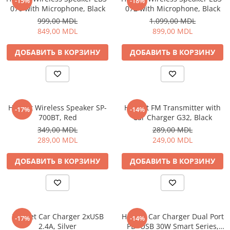
-15%
-18%
070 with Microphone, Black
072 with Microphone, Black
Отпариватель для одежды
999,00 MDL
1.099,00 MDL
Утюги
849,00 MDL
899,00 MDL
Детские Игрушки
Самокаты для детей
ДОБАВИТЬ В КОРЗИНУ
ДОБАВИТЬ В КОРЗИНУ
Музыкальные Инструменты
Мебель
Кресла
Helmet Wireless Speaker SP-
Helmet FM Transmitter with
-17%
-14%
Офисные Стулья
700BT, Red
Car Charger G32, Black
Геймерские кресла
349,00 MDL
289,00 MDL
Столы
289,00 MDL
249,00 MDL
Игровые столы
ДОБАВИТЬ В КОРЗИНУ
ДОБАВИТЬ В КОРЗИНУ
Офисные столы
Спорт и отдых
Дорожные сумки
Рюкзак
Helmet Car Charger 2xUSB
Helmet Car Charger Dual Port
-17%
-14%
Термосумки
2.4A, Silver
PD+USB 30W Smart Series,