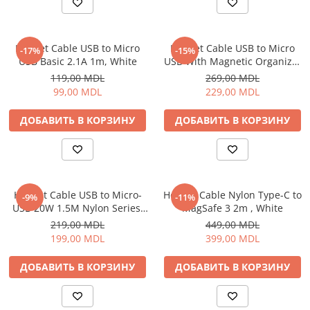
Освещение
Антибактериальные лампы
Helmet Cable USB to Micro
Helmet Cable USB to Micro
-17%
-15%
Декоративное освещение
USB Basic 2.1A 1m, White
USB With Magnetic Organizer
Инсектицидные лампы
1m, White
119,00 MDL
269,00 MDL
Лампы
99,00 MDL
229,00 MDL
Умный дом
ДОБАВИТЬ В КОРЗИНУ
ДОБАВИТЬ В КОРЗИНУ
Автотовары и Автоаксессуары
Аксессуары для Мойки Авто
Видеорегистраторы
Зеркала
Helmet Cable USB to Micro-
Helmet Cable Nylon Type-C to
-9%
-11%
USB 20W 1.5M Nylon Series,
MagSafe 3 2m , White
Инструменты и оборудование
Grey
219,00 MDL
449,00 MDL
Номер на лобовом стекле
199,00 MDL
399,00 MDL
Портативные Автомобильные
Компрессоры
ДОБАВИТЬ В КОРЗИНУ
ДОБАВИТЬ В КОРЗИНУ
Портативные пылесосы
Бытовая техника