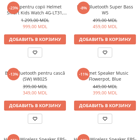
Ceas pentru copii Helmet
Boxă Bluetooth Super Bass
Личный уход
-23%
-8%
Smart Kids Watch 4G-LT31,
W5
Машинки для стрижки
Blue
1.299,00 MDL
499,00 MDL
Напольные весы
999,00 MDL
459,00 MDL
Плойки и утюжки
ДОБАВИТЬ В КОРЗИНУ
ДОБАВИТЬ В КОРЗИНУ
Фен щетки для волос
Фены для волос
Электрические зубные щётки и
ирригаторы
Электробритвы
Boxă Bluetooth pentru cască
Helmet Speaker Music
-13%
-11%
(5W) W8025
Flowerpot, Blue
Уход за домом
399,00 MDL
449,00 MDL
Аппараты и Роботы для Мытья
349,00 MDL
399,00 MDL
Окон
Паровые очистители
ДОБАВИТЬ В КОРЗИНУ
ДОБАВИТЬ В КОРЗИНУ
Портативные пылесосы
Пылесосы
Роботы пылесосы
Уход за одеждой
Helmet Wireless Speaker EBS-
Helmet Wireless Speaker EBS-