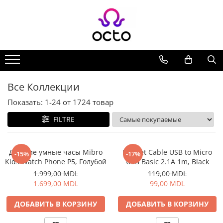
Все Коллекции
Компьютеры
Настольный ПК
Комплектующие ПК
Все Коллекции
Периферия
Показать:
1-
24
от
1724
товар
Хранение данных
FILTRE
Ноутбуки
Ноутбуки
Аксессуары для Ноутбуков
Детские умные часы Mibro
Helmet Cable USB to Micro
-15%
-17%
Kids Watch Phone P5, Голубой
USB Basic 2.1A 1m, Black
Планшеты
1.999,00 MDL
119,00 MDL
Планшеты
1.699,00 MDL
99,00 MDL
Аксессуары для Планшетов
Дом и Сад
ДОБАВИТЬ В КОРЗИНУ
ДОБАВИТЬ В КОРЗИНУ
Камеры видеонаблюдения