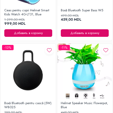
Ceas pentru copii Helmet Smart
Boxă Bluetooth Super Bass W5
Kids Watch 4G-LT31, Blue
499,00 MDL
459,00 MDL
1.299,00 MDL
999,00 MDL
Добавить в корзину
Добавить в корзину
-13%
-11%
Boxă Bluetooth pentru cască (5W)
Helmet Speaker Music Flowerpot,
W8025
Blue
399,00 MDL
449,00 MDL