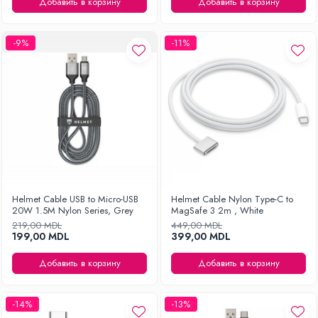
Добавить в корзину
Добавить в корзину
Уход за одеждой
Отпариватель для одежды
-9%
-11%
Утюги
Helmet Cable USB to Micro-USB
Helmet Cable Nylon Type-C to
20W 1.5M Nylon Series, Grey
MagSafe 3 2m , White
219,00 MDL
449,00 MDL
199,00 MDL
399,00 MDL
Добавить в корзину
Добавить в корзину
-14%
-13%