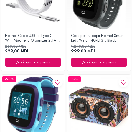
Helmet Cable USB to Type-C
Ceas pentru copii Helmet Smart
With Magnetic Organizer 2.1A
Kids Watch 4G-LT31, Black
1m, White
269,00 MDL
1.299,00 MDL
229,00 MDL
999,00 MDL
Добавить в корзину
Добавить в корзину
-23%
-8%