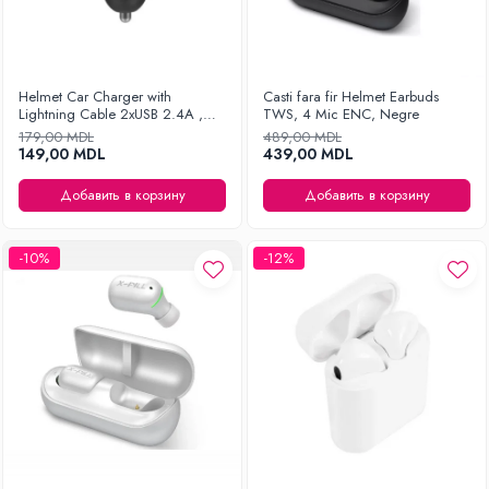
Helmet Car Charger with
Casti fara fir Helmet Earbuds
Lightning Cable 2xUSB 2.4A ,
TWS, 4 Mic ENC, Negre
Silver
179,00 MDL
489,00 MDL
149,00 MDL
439,00 MDL
Добавить в корзину
Добавить в корзину
-10%
-12%