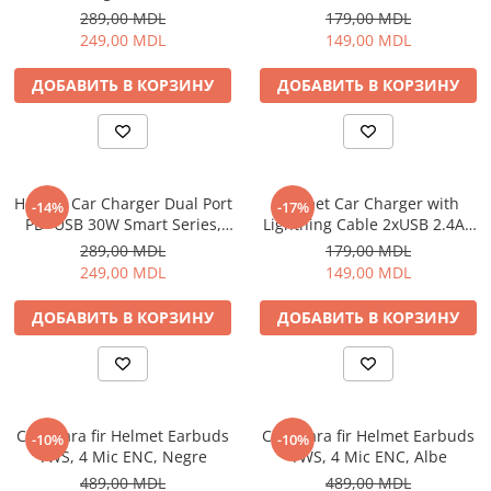
289,00 MDL
179,00 MDL
249,00 MDL
149,00 MDL
ДОБАВИТЬ В КОРЗИНУ
ДОБАВИТЬ В КОРЗИНУ
Helmet Car Charger Dual Port
Helmet Car Charger with
-14%
-17%
PD+USB 30W Smart Series,
Lightning Cable 2xUSB 2.4A ,
Black
Silver
289,00 MDL
179,00 MDL
249,00 MDL
149,00 MDL
ДОБАВИТЬ В КОРЗИНУ
ДОБАВИТЬ В КОРЗИНУ
Casti fara fir Helmet Earbuds
Casti fara fir Helmet Earbuds
-10%
-10%
TWS, 4 Mic ENC, Negre
TWS, 4 Mic ENC, Albe
489,00 MDL
489,00 MDL