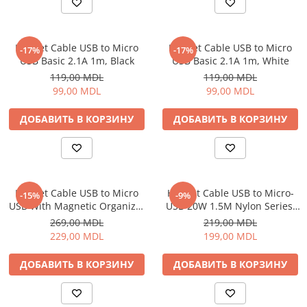
Электрические печи
Проекторы
Электрогрили
Телевизоры
Электрочайники
Helmet Cable USB to Micro
Helmet Cable USB to Micro
-17%
-17%
Аудио
USB Basic 2.1A 1m, Black
USB Basic 2.1A 1m, White
Личный уход
FM модуляторы
119,00 MDL
119,00 MDL
Машинки для стрижки
Микрофоны
99,00 MDL
99,00 MDL
Напольные весы
Портативное радио
ДОБАВИТЬ В КОРЗИНУ
ДОБАВИТЬ В КОРЗИНУ
Плойки и утюжки
Портативные колонки
Фен щетки для волос
Проводные колонки
Фены для волос
Умные колонки
Электрические зубные щётки и
Гейминг
ирригаторы
Helmet Cable USB to Micro
Helmet Cable USB to Micro-
-15%
-9%
Аксессуары и Игровые Товары
USB With Magnetic Organizer
USB 20W 1.5M Nylon Series,
Электробритвы
Игровые консоли
1m, White
Grey
269,00 MDL
219,00 MDL
Уход за домом
Игры для консолей и ПК
229,00 MDL
199,00 MDL
Аппараты и Роботы для Мытья
Сетевое оборудование
Окон
ДОБАВИТЬ В КОРЗИНУ
ДОБАВИТЬ В КОРЗИНУ
Wi-Fi роутеры
Паровые очистители
Адаптеры
Портативные пылесосы