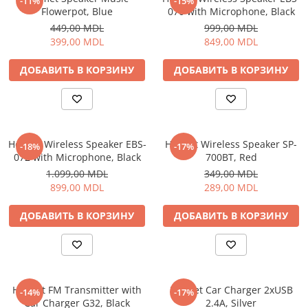
-11%
-15%
Flowerpot, Blue
070 with Microphone, Black
449,00 MDL
999,00 MDL
399,00 MDL
849,00 MDL
ДОБАВИТЬ В КОРЗИНУ
ДОБАВИТЬ В КОРЗИНУ
Helmet Wireless Speaker EBS-
Helmet Wireless Speaker SP-
-18%
-17%
072 with Microphone, Black
700BT, Red
1.099,00 MDL
349,00 MDL
899,00 MDL
289,00 MDL
ДОБАВИТЬ В КОРЗИНУ
ДОБАВИТЬ В КОРЗИНУ
Helmet FM Transmitter with
Helmet Car Charger 2xUSB
-14%
-17%
Car Charger G32, Black
2.4A, Silver