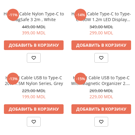
Пылесосы
Роботы пылесосы
Helmet Cable Nylon Type-C to
Helmet Cable Type-C to Type-
-11%
-14%
Уход за одеждой
MagSafe 3 2m , White
C 100W 1.2m LED Display
Series, Black
449,00 MDL
349,00 MDL
Отпариватель для одежды
399,00 MDL
299,00 MDL
Утюги
ДОБАВИТЬ В КОРЗИНУ
ДОБАВИТЬ В КОРЗИНУ
Helmet Cable USB to Type-C
Helmet Cable USB to Type-C
-13%
-15%
20W 1.5M Nylon Series, Grey
With Magnetic Organizer 2.1A
1m, White
229,00 MDL
269,00 MDL
199,00 MDL
229,00 MDL
ДОБАВИТЬ В КОРЗИНУ
ДОБАВИТЬ В КОРЗИНУ