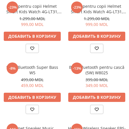
Ceas pentru copii Helmet
Ceas pentru copii Helmet
-23%
-23%
Smart Kids Watch 4G-LT31,
Smart Kids Watch 4G-LT31,
Black
Blue
1.299,00 MDL
1.299,00 MDL
999,00 MDL
999,00 MDL
ДОБАВИТЬ В КОРЗИНУ
ДОБАВИТЬ В КОРЗИНУ
Boxă Bluetooth Super Bass
Boxă Bluetooth pentru cască
-8%
-13%
W5
(5W) W8025
499,00 MDL
399,00 MDL
459,00 MDL
349,00 MDL
ДОБАВИТЬ В КОРЗИНУ
ДОБАВИТЬ В КОРЗИНУ
Helmet Speaker Music
Helmet Wireless Speaker EBS-