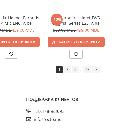
ra fir Helmet Earbuds
Casti fara fir Helmet TWS
-12%
 4 Mic ENC, Albe
Original Series E23, Albe
0 MDL
439,00 MDL
569,00 MDL
499,00 MDL
ВИТЬ В КОРЗИНУ
ДОБАВИТЬ В КОРЗИНУ
1
2
3
72
...
ПОДДЕРЖКА КЛИЕНТОВ
+37378683093
info@octo.md