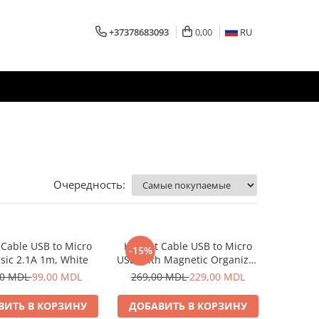
+37378683093
0,00
RU
Очередность:
Cable USB to Micro
Helmet Cable USB to Micro
-15%
sic 2.1A 1m, White
USB With Magnetic Organizer
1m, White
00 MDL
99,00 MDL
269,00 MDL
229,00 MDL
ВИТЬ В КОРЗИНУ
ДОБАВИТЬ В КОРЗИНУ