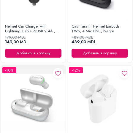
Helmet Car Charger with
Casti fara fir Helmet Earbuds
Lightning Cable 2xUSB 2.4A ,
TWS, 4 Mic ENC, Negre
Silver
179,00 MDL
489,00 MDL
149,00 MDL
439,00 MDL
Добавить в корзину
Добавить в корзину
-10%
-12%