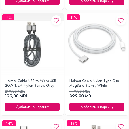
Добавить в корзину
Добавить в корзину
Уход за одеждой
Отпариватель для одежды
-9%
-11%
Утюги
Helmet Cable USB to Micro-USB
Helmet Cable Nylon Type-C to
20W 1.5M Nylon Series, Grey
MagSafe 3 2m , White
219,00 MDL
449,00 MDL
199,00 MDL
399,00 MDL
Добавить в корзину
Добавить в корзину
-14%
-13%