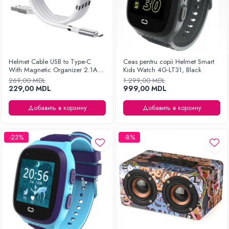
Helmet Cable USB to Type-C
Ceas pentru copii Helmet Smart
With Magnetic Organizer 2.1A
Kids Watch 4G-LT31, Black
1m, White
269,00 MDL
1.299,00 MDL
229,00 MDL
999,00 MDL
Добавить в корзину
Добавить в корзину
-23%
-8%