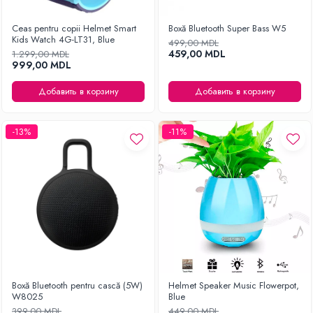
Ceas pentru copii Helmet Smart
Boxă Bluetooth Super Bass W5
Kids Watch 4G-LT31, Blue
499,00 MDL
459,00 MDL
1.299,00 MDL
999,00 MDL
Добавить в корзину
Добавить в корзину
-13%
-11%
Boxă Bluetooth pentru cască (5W)
Helmet Speaker Music Flowerpot,
W8025
Blue
399,00 MDL
449,00 MDL