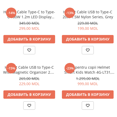
Пылесосы
Роботы пылесосы
Helmet Cable Type-C to Type-
Helmet Cable USB to Type-C
-14%
-13%
Уход за одеждой
C 100W 1.2m LED Display
20W 1.5M Nylon Series, Grey
Series, Black
349,00 MDL
229,00 MDL
Отпариватель для одежды
299,00 MDL
199,00 MDL
Утюги
ДОБАВИТЬ В КОРЗИНУ
ДОБАВИТЬ В КОРЗИНУ
Helmet Cable USB to Type-C
Ceas pentru copii Helmet
-15%
-23%
With Magnetic Organizer 2.1A
Smart Kids Watch 4G-LT31,
1m, White
Black
269,00 MDL
1.299,00 MDL
229,00 MDL
999,00 MDL
ДОБАВИТЬ В КОРЗИНУ
ДОБАВИТЬ В КОРЗИНУ