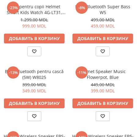
Ceas pentru copii Helmet
Boxă Bluetooth Super Bass
-23%
-8%
Smart Kids Watch 4G-LT31,
W5
Blue
1.299,00 MDL
499,00 MDL
999,00 MDL
459,00 MDL
ДОБАВИТЬ В КОРЗИНУ
ДОБАВИТЬ В КОРЗИНУ
Boxă Bluetooth pentru cască
Helmet Speaker Music
-13%
-11%
(5W) W8025
Flowerpot, Blue
399,00 MDL
449,00 MDL
349,00 MDL
399,00 MDL
ДОБАВИТЬ В КОРЗИНУ
ДОБАВИТЬ В КОРЗИНУ
Helmet Wireless Speaker EBS-
Helmet Wireless Speaker EBS-