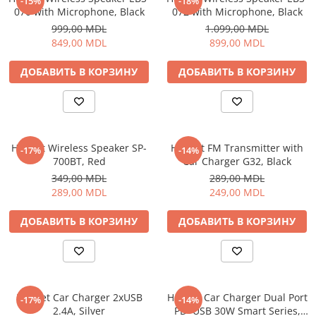
-15%
-18%
070 with Microphone, Black
072 with Microphone, Black
999,00 MDL
1.099,00 MDL
849,00 MDL
899,00 MDL
ДОБАВИТЬ В КОРЗИНУ
ДОБАВИТЬ В КОРЗИНУ
Helmet Wireless Speaker SP-
Helmet FM Transmitter with
-17%
-14%
700BT, Red
Car Charger G32, Black
349,00 MDL
289,00 MDL
289,00 MDL
249,00 MDL
ДОБАВИТЬ В КОРЗИНУ
ДОБАВИТЬ В КОРЗИНУ
Helmet Car Charger 2xUSB
Helmet Car Charger Dual Port
-17%
-14%
2.4A, Silver
PD+USB 30W Smart Series,