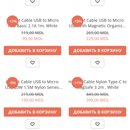
Электрические печи
Проекторы
Электрогрили
Телевизоры
Электрочайники
Helmet Cable USB to Micro
Helmet Cable USB to Micro
-17%
-15%
Аудио
USB Basic 2.1A 1m, White
USB With Magnetic Organizer
Личный уход
FM модуляторы
1m, White
119,00 MDL
269,00 MDL
Машинки для стрижки
Микрофоны
99,00 MDL
229,00 MDL
Напольные весы
Портативное радио
ДОБАВИТЬ В КОРЗИНУ
ДОБАВИТЬ В КОРЗИНУ
Плойки и утюжки
Портативные колонки
Фен щетки для волос
Проводные колонки
Фены для волос
Умные колонки
Электрические зубные щётки и
Гейминг
ирригаторы
Helmet Cable USB to Micro-
Helmet Cable Nylon Type-C to
-9%
-11%
Аксессуары и Игровые Товары
USB 20W 1.5M Nylon Series,
MagSafe 3 2m , White
Электробритвы
Игровые консоли
Grey
219,00 MDL
449,00 MDL
Уход за домом
Игры для консолей и ПК
199,00 MDL
399,00 MDL
Аппараты и Роботы для Мытья
Сетевое оборудование
Окон
ДОБАВИТЬ В КОРЗИНУ
ДОБАВИТЬ В КОРЗИНУ
Wi-Fi роутеры
Паровые очистители
Адаптеры
Портативные пылесосы