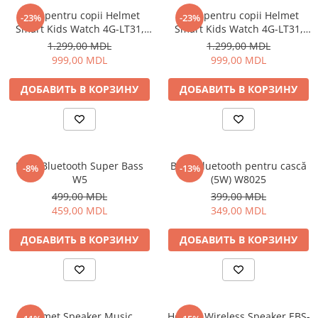
Ceas pentru copii Helmet
Ceas pentru copii Helmet
-23%
-23%
Smart Kids Watch 4G-LT31,
Smart Kids Watch 4G-LT31,
Black
Blue
1.299,00 MDL
1.299,00 MDL
999,00 MDL
999,00 MDL
ДОБАВИТЬ В КОРЗИНУ
ДОБАВИТЬ В КОРЗИНУ
Boxă Bluetooth Super Bass
Boxă Bluetooth pentru cască
-8%
-13%
W5
(5W) W8025
499,00 MDL
399,00 MDL
459,00 MDL
349,00 MDL
ДОБАВИТЬ В КОРЗИНУ
ДОБАВИТЬ В КОРЗИНУ
Helmet Speaker Music
Helmet Wireless Speaker EBS-