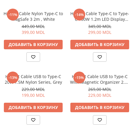
Пылесосы
Роботы пылесосы
Helmet Cable Nylon Type-C to
Helmet Cable Type-C to Type-
-11%
-14%
Уход за одеждой
MagSafe 3 2m , White
C 100W 1.2m LED Display
Series, Black
449,00 MDL
349,00 MDL
Отпариватель для одежды
399,00 MDL
299,00 MDL
Утюги
ДОБАВИТЬ В КОРЗИНУ
ДОБАВИТЬ В КОРЗИНУ
Helmet Cable USB to Type-C
Helmet Cable USB to Type-C
-13%
-15%
20W 1.5M Nylon Series, Grey
With Magnetic Organizer 2.1A
1m, White
229,00 MDL
269,00 MDL
199,00 MDL
229,00 MDL
ДОБАВИТЬ В КОРЗИНУ
ДОБАВИТЬ В КОРЗИНУ