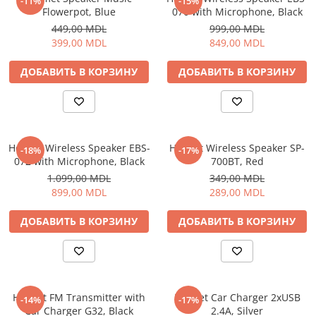
-11%
-15%
Flowerpot, Blue
070 with Microphone, Black
449,00 MDL
999,00 MDL
399,00 MDL
849,00 MDL
ДОБАВИТЬ В КОРЗИНУ
ДОБАВИТЬ В КОРЗИНУ
Helmet Wireless Speaker EBS-
Helmet Wireless Speaker SP-
-18%
-17%
072 with Microphone, Black
700BT, Red
1.099,00 MDL
349,00 MDL
899,00 MDL
289,00 MDL
ДОБАВИТЬ В КОРЗИНУ
ДОБАВИТЬ В КОРЗИНУ
Helmet FM Transmitter with
Helmet Car Charger 2xUSB
-14%
-17%
Car Charger G32, Black
2.4A, Silver