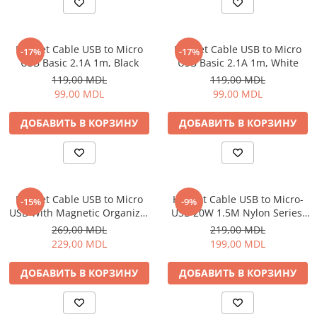
Электрические печи
Проекторы
Электрогрили
Телевизоры
Электрочайники
Helmet Cable USB to Micro
Helmet Cable USB to Micro
-17%
-17%
Аудио
USB Basic 2.1A 1m, Black
USB Basic 2.1A 1m, White
Личный уход
FM модуляторы
119,00 MDL
119,00 MDL
Машинки для стрижки
Микрофоны
99,00 MDL
99,00 MDL
Напольные весы
Портативное радио
ДОБАВИТЬ В КОРЗИНУ
ДОБАВИТЬ В КОРЗИНУ
Плойки и утюжки
Портативные колонки
Фен щетки для волос
Проводные колонки
Фены для волос
Умные колонки
Электрические зубные щётки и
Гейминг
ирригаторы
Helmet Cable USB to Micro
Helmet Cable USB to Micro-
-15%
-9%
Аксессуары и Игровые Товары
USB With Magnetic Organizer
USB 20W 1.5M Nylon Series,
Электробритвы
Игровые консоли
1m, White
Grey
269,00 MDL
219,00 MDL
Уход за домом
Игры для консолей и ПК
229,00 MDL
199,00 MDL
Аппараты и Роботы для Мытья
Сетевое оборудование
Окон
ДОБАВИТЬ В КОРЗИНУ
ДОБАВИТЬ В КОРЗИНУ
Wi-Fi роутеры
Паровые очистители
Адаптеры
Портативные пылесосы