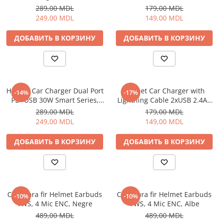
289,00 MDL
179,00 MDL
249,00 MDL
149,00 MDL
ДОБАВИТЬ В КОРЗИНУ
ДОБАВИТЬ В КОРЗИНУ
Helmet Car Charger Dual Port
Helmet Car Charger with
-14%
-17%
PD+USB 30W Smart Series,
Lightning Cable 2xUSB 2.4A ,
Black
Silver
289,00 MDL
179,00 MDL
249,00 MDL
149,00 MDL
ДОБАВИТЬ В КОРЗИНУ
ДОБАВИТЬ В КОРЗИНУ
Casti fara fir Helmet Earbuds
Casti fara fir Helmet Earbuds
-10%
-10%
TWS, 4 Mic ENC, Negre
TWS, 4 Mic ENC, Albe
489,00 MDL
489,00 MDL