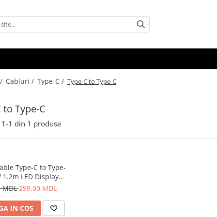
 /
Cabluri /
Type-C /
Type-C to Type-C
 to Type-C
1-
1
din
1
produse
able Type-C to Type-
 1.2m LED Display
Series, Black
0 MDL
299,00 MDL
A IN COS