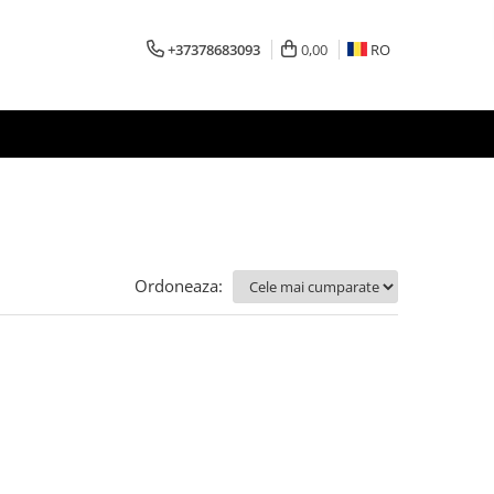
+37378683093
0,00
RO
Ordoneaza: