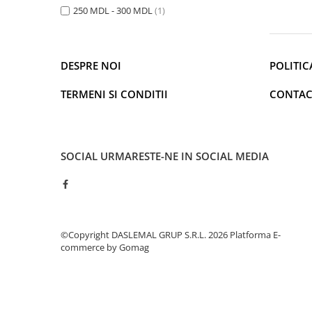
250 MDL - 300 MDL
(1)
Iluminare
Iluminare decorativa
Lampi
DESPRE NOI
POLITIC
Lampi antibacteriene
Lampi insecticide
TERMENI SI CONDITII
CONTAC
Smart Home
Electrocasnice
Climatizare
SOCIAL
URMARESTE-NE IN SOCIAL MEDIA
Aparate de aer conditionat
Incalzitoare
Incalzitoare de apa
Purificatoare si Umidificatoare de
©Copyright DASLEMAL GRUP S.R.L. 2026
Platforma E-
aer
commerce by Gomag
Ventilatoare
Electrocasnice bucatarie
Aparate de cafea
Blendere