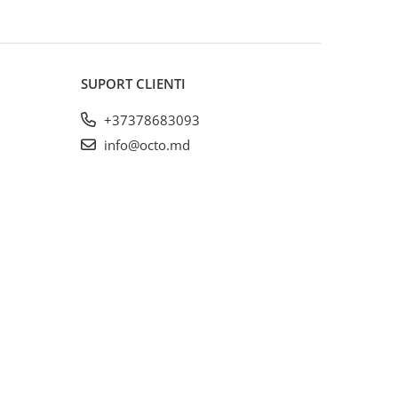
SUPORT CLIENTI
+37378683093
info@octo.md