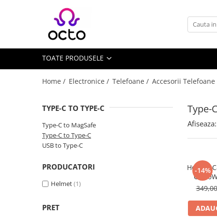
Toate Produsele
Computere
TOATE PRODUSELE
Desktop PC
Componente PC
Home /
Electronice /
Telefoane /
Accesorii Telefoane
Periferice
Stocare Date
Type-C
TYPE-C TO TYPE-C
Laptopuri
Afiseaza:
Type-C to MagSafe
Notebook
Type-C to Type-C
Accesorii Notebook
USB to Type-C
Tablete
PRODUCATORI
Helmet C
-14%
Tablete
C 100W
Helmet
(1)
Accesorii tablete
349,0
Casa si Gradina
PRET
ADAUG
Camere de supraveghere