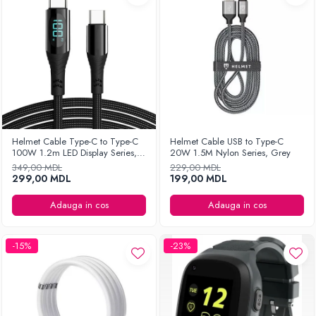
Helmet Cable Type-C to Type-C
Helmet Cable USB to Type-C
100W 1.2m LED Display Series,
20W 1.5M Nylon Series, Grey
Black
349,00 MDL
229,00 MDL
299,00 MDL
199,00 MDL
Adauga in cos
Adauga in cos
-15%
-23%