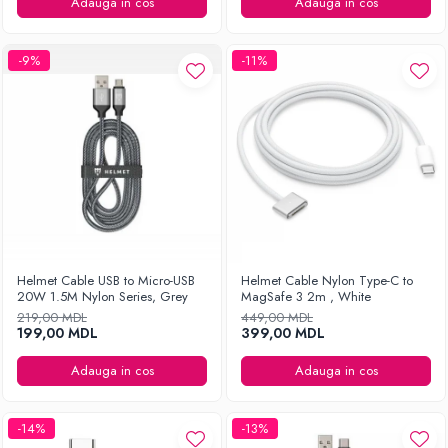
Ingrijirea hainelor
Adauga in cos
Adauga in cos
Aparate de călcat cu aburi
Fiare de călcat
-9%
-11%
Helmet Cable USB to Micro-USB
Helmet Cable Nylon Type-C to
20W 1.5M Nylon Series, Grey
MagSafe 3 2m , White
219,00 MDL
449,00 MDL
199,00 MDL
399,00 MDL
Adauga in cos
Adauga in cos
-14%
-13%