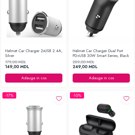
Helmet Car Charger 2xUSB 2.4A,
Helmet Car Charger Dual Port
Silver
PD+USB 30W Smart Series, Black
179,00 MDL
289,00 MDL
149,00 MDL
249,00 MDL
Adauga in cos
Adauga in cos
-17%
-10%