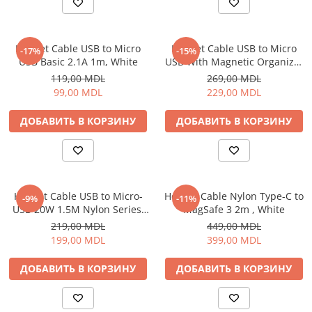
Электрические печи
Проекторы
Электрогрили
Телевизоры
Электрочайники
Helmet Cable USB to Micro
Helmet Cable USB to Micro
-17%
-15%
Аудио
USB Basic 2.1A 1m, White
USB With Magnetic Organizer
Личный уход
FM модуляторы
1m, White
119,00 MDL
269,00 MDL
Машинки для стрижки
Микрофоны
99,00 MDL
229,00 MDL
Напольные весы
Портативное радио
ДОБАВИТЬ В КОРЗИНУ
ДОБАВИТЬ В КОРЗИНУ
Плойки и утюжки
Портативные колонки
Фен щетки для волос
Проводные колонки
Фены для волос
Умные колонки
Электрические зубные щётки и
Гейминг
ирригаторы
Helmet Cable USB to Micro-
Helmet Cable Nylon Type-C to
-9%
-11%
Аксессуары и Игровые Товары
USB 20W 1.5M Nylon Series,
MagSafe 3 2m , White
Электробритвы
Игровые консоли
Grey
219,00 MDL
449,00 MDL
Уход за домом
Игры для консолей и ПК
199,00 MDL
399,00 MDL
Аппараты и Роботы для Мытья
Сетевое оборудование
Окон
ДОБАВИТЬ В КОРЗИНУ
ДОБАВИТЬ В КОРЗИНУ
Wi-Fi роутеры
Паровые очистители
Адаптеры
Портативные пылесосы