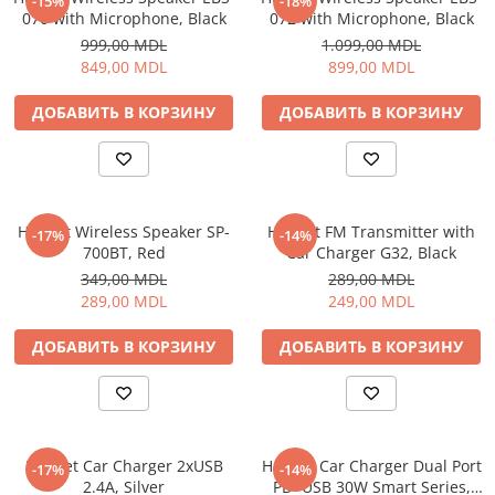
-15%
-18%
070 with Microphone, Black
072 with Microphone, Black
999,00 MDL
1.099,00 MDL
849,00 MDL
899,00 MDL
ДОБАВИТЬ В КОРЗИНУ
ДОБАВИТЬ В КОРЗИНУ
Helmet Wireless Speaker SP-
Helmet FM Transmitter with
-17%
-14%
700BT, Red
Car Charger G32, Black
349,00 MDL
289,00 MDL
289,00 MDL
249,00 MDL
ДОБАВИТЬ В КОРЗИНУ
ДОБАВИТЬ В КОРЗИНУ
Helmet Car Charger 2xUSB
Helmet Car Charger Dual Port
-17%
-14%
2.4A, Silver
PD+USB 30W Smart Series,