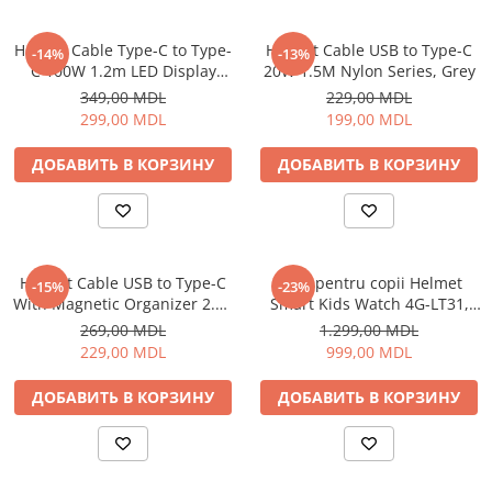
Пылесосы
Роботы пылесосы
Helmet Cable Type-C to Type-
Helmet Cable USB to Type-C
-14%
-13%
Уход за одеждой
C 100W 1.2m LED Display
20W 1.5M Nylon Series, Grey
Series, Black
349,00 MDL
229,00 MDL
Отпариватель для одежды
299,00 MDL
199,00 MDL
Утюги
ДОБАВИТЬ В КОРЗИНУ
ДОБАВИТЬ В КОРЗИНУ
Helmet Cable USB to Type-C
Ceas pentru copii Helmet
-15%
-23%
With Magnetic Organizer 2.1A
Smart Kids Watch 4G-LT31,
1m, White
Black
269,00 MDL
1.299,00 MDL
229,00 MDL
999,00 MDL
ДОБАВИТЬ В КОРЗИНУ
ДОБАВИТЬ В КОРЗИНУ