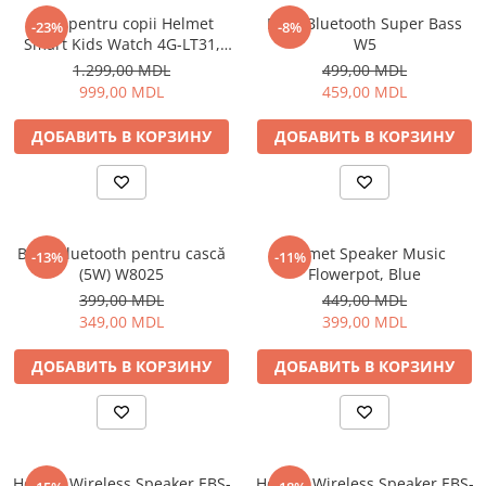
Ceas pentru copii Helmet
Boxă Bluetooth Super Bass
-23%
-8%
Smart Kids Watch 4G-LT31,
W5
Blue
1.299,00 MDL
499,00 MDL
999,00 MDL
459,00 MDL
ДОБАВИТЬ В КОРЗИНУ
ДОБАВИТЬ В КОРЗИНУ
Boxă Bluetooth pentru cască
Helmet Speaker Music
-13%
-11%
(5W) W8025
Flowerpot, Blue
399,00 MDL
449,00 MDL
349,00 MDL
399,00 MDL
ДОБАВИТЬ В КОРЗИНУ
ДОБАВИТЬ В КОРЗИНУ
Helmet Wireless Speaker EBS-
Helmet Wireless Speaker EBS-