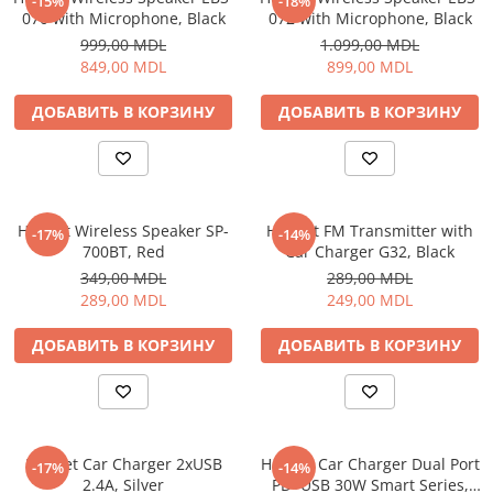
-15%
-18%
070 with Microphone, Black
072 with Microphone, Black
Отпариватель для одежды
999,00 MDL
1.099,00 MDL
Утюги
849,00 MDL
899,00 MDL
Детские Игрушки
Самокаты для детей
ДОБАВИТЬ В КОРЗИНУ
ДОБАВИТЬ В КОРЗИНУ
Музыкальные Инструменты
Мебель
Кресла
Helmet Wireless Speaker SP-
Helmet FM Transmitter with
-17%
-14%
Офисные Стулья
700BT, Red
Car Charger G32, Black
Геймерские кресла
349,00 MDL
289,00 MDL
Столы
289,00 MDL
249,00 MDL
Игровые столы
ДОБАВИТЬ В КОРЗИНУ
ДОБАВИТЬ В КОРЗИНУ
Офисные столы
Спорт и отдых
Дорожные сумки
Рюкзак
Helmet Car Charger 2xUSB
Helmet Car Charger Dual Port
-17%
-14%
Термосумки
2.4A, Silver
PD+USB 30W Smart Series,