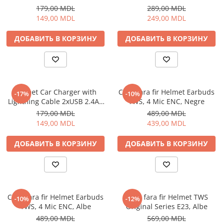
Black
179,00 MDL
289,00 MDL
Чехлы для дорожных сумок
149,00 MDL
249,00 MDL
Транспорт
ДОБАВИТЬ В КОРЗИНУ
ДОБАВИТЬ В КОРЗИНУ
Электросамокаты
Электроника
Телефоны
Смартфоны
Helmet Car Charger with
Casti fara fir Helmet Earbuds
-17%
-10%
Аксессуары для Телефонов
Lightning Cable 2xUSB 2.4A ,
TWS, 4 Mic ENC, Negre
Гаджеты
Silver
179,00 MDL
489,00 MDL
149,00 MDL
439,00 MDL
Аксессуары для Часов
Дроны
ДОБАВИТЬ В КОРЗИНУ
ДОБАВИТЬ В КОРЗИНУ
Рации и Радиостанции Walkie
Talkie
Смарт Трекеры
Умные часы
Casti fara fir Helmet Earbuds
Casti fara fir Helmet TWS
Умные часы для детей
-10%
-12%
TWS, 4 Mic ENC, Albe
Original Series E23, Albe
Фитнес Браслеты
489,00 MDL
569,00 MDL