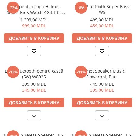
Ceas pentru copii Helmet
Boxă Bluetooth Super Bass
Личный уход
-23%
-8%
Smart Kids Watch 4G-LT31,
W5
Машинки для стрижки
Blue
1.299,00 MDL
499,00 MDL
Напольные весы
999,00 MDL
459,00 MDL
Плойки и утюжки
ДОБАВИТЬ В КОРЗИНУ
ДОБАВИТЬ В КОРЗИНУ
Фен щетки для волос
Фены для волос
Электрические зубные щётки и
ирригаторы
Электробритвы
Boxă Bluetooth pentru cască
Helmet Speaker Music
-13%
-11%
(5W) W8025
Flowerpot, Blue
Уход за домом
399,00 MDL
449,00 MDL
Аппараты и Роботы для Мытья
349,00 MDL
399,00 MDL
Окон
Паровые очистители
ДОБАВИТЬ В КОРЗИНУ
ДОБАВИТЬ В КОРЗИНУ
Портативные пылесосы
Пылесосы
Роботы пылесосы
Уход за одеждой
Helmet Wireless Speaker EBS-
Helmet Wireless Speaker EBS-