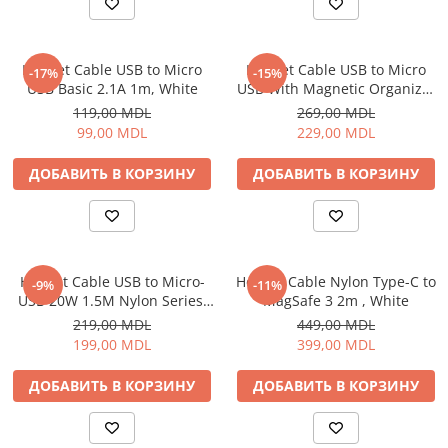
Освещение
Антибактериальные лампы
Helmet Cable USB to Micro
Helmet Cable USB to Micro
-17%
-15%
Декоративное освещение
USB Basic 2.1A 1m, White
USB With Magnetic Organizer
Инсектицидные лампы
1m, White
119,00 MDL
269,00 MDL
Лампы
99,00 MDL
229,00 MDL
Умный дом
ДОБАВИТЬ В КОРЗИНУ
ДОБАВИТЬ В КОРЗИНУ
Автотовары и Автоаксессуары
Аксессуары для Мойки Авто
Видеорегистраторы
Зеркала
Helmet Cable USB to Micro-
Helmet Cable Nylon Type-C to
-9%
-11%
USB 20W 1.5M Nylon Series,
MagSafe 3 2m , White
Инструменты и оборудование
Grey
219,00 MDL
449,00 MDL
Номер на лобовом стекле
199,00 MDL
399,00 MDL
Портативные Автомобильные
Компрессоры
ДОБАВИТЬ В КОРЗИНУ
ДОБАВИТЬ В КОРЗИНУ
Портативные пылесосы
Бытовая техника