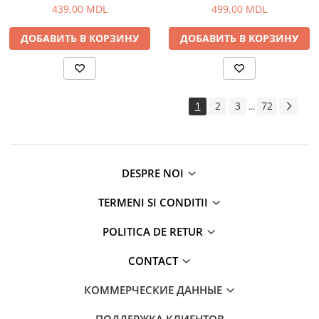
Экшн камеры
439,00 MDL
499,00 MDL
Телевизоры и проекторы
ДОБАВИТЬ В КОРЗИНУ
ДОБАВИТЬ В КОРЗИНУ
Проекторы
Телевизоры
Аудио
FM модуляторы
1
2
3
72
...
Микрофоны
Портативное радио
Портативные колонки
DESPRE NOI
Проводные колонки
Умные колонки
TERMENI SI CONDITII
Гейминг
POLITICA DE RETUR
Аксессуары и Игровые Товары
Игровые консоли
CONTACT
Игры для консолей и ПК
КОММЕРЧЕСКИЕ ДАННЫЕ
Сетевое оборудование
Wi-Fi роутеры