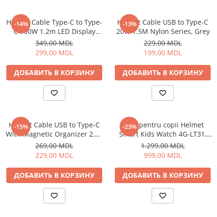
Климатизация
Helmet Cable Type-C to Type-
Helmet Cable USB to Type-C
-14%
-13%
Вентиляторы
C 100W 1.2m LED Display
20W 1.5M Nylon Series, Grey
Кондиционеры
Series, Black
349,00 MDL
229,00 MDL
Нагреватели воды
299,00 MDL
199,00 MDL
Обогреватели
ДОБАВИТЬ В КОРЗИНУ
ДОБАВИТЬ В КОРЗИНУ
Очистители и увлажнители
воздуха
Кухонная бытовая техника
Блендеры
Helmet Cable USB to Type-C
Ceas pentru copii Helmet
-15%
-23%
Кофеварки
With Magnetic Organizer 2.1A
Smart Kids Watch 4G-LT31,
Микроволновые печи
1m, White
Black
269,00 MDL
1.299,00 MDL
Тостеры
229,00 MDL
999,00 MDL
Фритюрницы
ДОБАВИТЬ В КОРЗИНУ
ДОБАВИТЬ В КОРЗИНУ
Хлебопечки
Электрические печи
Электрогрили
Электрочайники