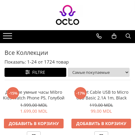
Все Коллекции
Компьютеры
Настольный ПК
Комплектующие ПК
Все Коллекции
Периферия
Показать:
1-
24
от
1724
товар
Хранение данных
FILTRE
Ноутбуки
Ноутбуки
Аксессуары для Ноутбуков
Детские умные часы Mibro
Helmet Cable USB to Micro
-15%
-17%
Kids Watch Phone P5, Голубой
USB Basic 2.1A 1m, Black
Планшеты
1.999,00 MDL
119,00 MDL
Планшеты
1.699,00 MDL
99,00 MDL
Аксессуары для Планшетов
Дом и Сад
ДОБАВИТЬ В КОРЗИНУ
ДОБАВИТЬ В КОРЗИНУ
Камеры видеонаблюдения