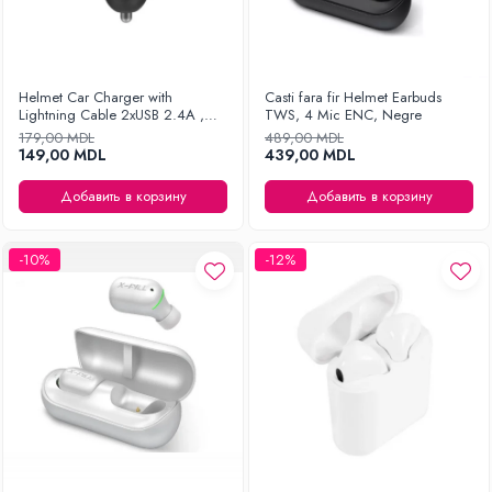
Helmet Car Charger with
Casti fara fir Helmet Earbuds
Lightning Cable 2xUSB 2.4A ,
TWS, 4 Mic ENC, Negre
Silver
179,00 MDL
489,00 MDL
149,00 MDL
439,00 MDL
Добавить в корзину
Добавить в корзину
-10%
-12%