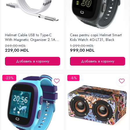
Helmet Cable USB to Type-C
Ceas pentru copii Helmet Smart
With Magnetic Organizer 2.1A
Kids Watch 4G-LT31, Black
1m, White
269,00 MDL
1.299,00 MDL
229,00 MDL
999,00 MDL
Добавить в корзину
Добавить в корзину
-23%
-8%