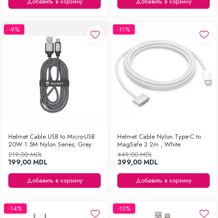
Добавить в корзину
Добавить в корзину
Уход за одеждой
Отпариватель для одежды
-9%
-11%
Утюги
Helmet Cable USB to Micro-USB
Helmet Cable Nylon Type-C to
20W 1.5M Nylon Series, Grey
MagSafe 3 2m , White
219,00 MDL
449,00 MDL
199,00 MDL
399,00 MDL
Добавить в корзину
Добавить в корзину
-14%
-13%