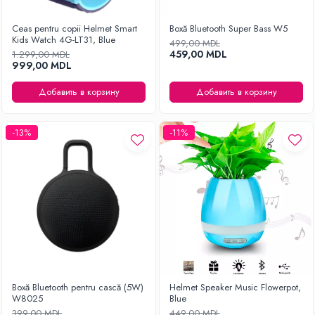
Ceas pentru copii Helmet Smart
Boxă Bluetooth Super Bass W5
Kids Watch 4G-LT31, Blue
499,00 MDL
459,00 MDL
1.299,00 MDL
999,00 MDL
Добавить в корзину
Добавить в корзину
-13%
-11%
Boxă Bluetooth pentru cască (5W)
Helmet Speaker Music Flowerpot,
W8025
Blue
399,00 MDL
449,00 MDL