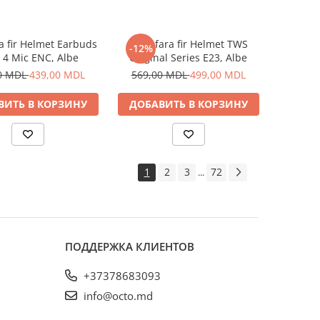
ra fir Helmet Earbuds
Casti fara fir Helmet TWS
-12%
 4 Mic ENC, Albe
Original Series E23, Albe
0 MDL
439,00 MDL
569,00 MDL
499,00 MDL
ВИТЬ В КОРЗИНУ
ДОБАВИТЬ В КОРЗИНУ
1
2
3
72
...
ПОДДЕРЖКА КЛИЕНТОВ
+37378683093
info@octo.md