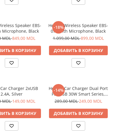
ireless Speaker EBS-
Helmet Wireless Speaker EBS-
-18%
h Microphone, Black
072 with Microphone, Black
0 MDL
849,00 MDL
1.099,00 MDL
899,00 MDL
ВИТЬ В КОРЗИНУ
ДОБАВИТЬ В КОРЗИНУ
 Car Charger 2xUSB
Helmet Car Charger Dual Port
-14%
2.4A, Silver
PD+USB 30W Smart Series,
Black
0 MDL
149,00 MDL
289,00 MDL
249,00 MDL
ВИТЬ В КОРЗИНУ
ДОБАВИТЬ В КОРЗИНУ