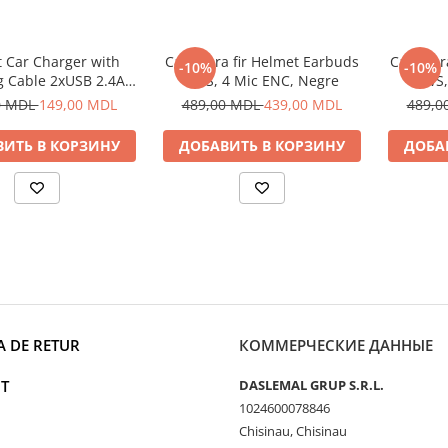
 Car Charger with
Casti fara fir Helmet Earbuds
Casti fa
-10%
-10%
g Cable 2xUSB 2.4A ,
TWS, 4 Mic ENC, Negre
TWS,
Silver
0 MDL
149,00 MDL
489,00 MDL
439,00 MDL
489,0
ИТЬ В КОРЗИНУ
ДОБАВИТЬ В КОРЗИНУ
ДОБА
A DE RETUR
КОММЕРЧЕСКИЕ ДАННЫЕ
T
DASLEMAL GRUP S.R.L.
1024600078846
Chisinau, Chisinau