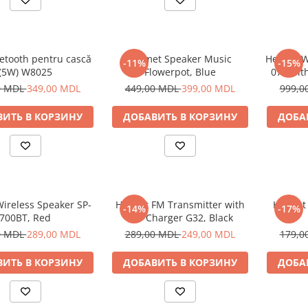
etooth pentru cască
Helmet Speaker Music
Helmet W
-11%
-15%
(5W) W8025
Flowerpot, Blue
070 wit
0 MDL
349,00 MDL
449,00 MDL
399,00 MDL
999,0
ИТЬ В КОРЗИНУ
ДОБАВИТЬ В КОРЗИНУ
ДОБА
ireless Speaker SP-
Helmet FM Transmitter with
Helmet
-14%
-17%
700BT, Red
Car Charger G32, Black
0 MDL
289,00 MDL
289,00 MDL
249,00 MDL
179,0
ИТЬ В КОРЗИНУ
ДОБАВИТЬ В КОРЗИНУ
ДОБА