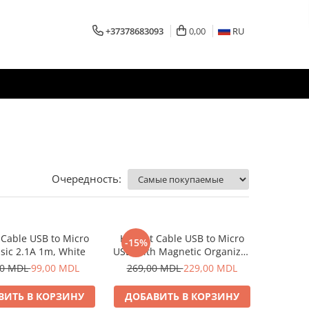
+37378683093
0,00
RU
Очередность:
Cable USB to Micro
Helmet Cable USB to Micro
-15%
sic 2.1A 1m, White
USB With Magnetic Organizer
1m, White
00 MDL
99,00 MDL
269,00 MDL
229,00 MDL
ВИТЬ В КОРЗИНУ
ДОБАВИТЬ В КОРЗИНУ