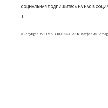
Отпариватель для одежды
СОЦИАЛЬНАЯ
ПОДПИШИТЕСЬ НА НАС В СОЦИ
Утюги
Детские Игрушки
Самокаты для детей
Музыкальные Инструменты
©Copyright DASLEMAL GRUP S.R.L. 2026
Платформа Gomag
Мебель
Кресла
Офисные Стулья
Геймерские кресла
Столы
Игровые столы
Офисные столы
Спорт и отдых
Дорожные сумки
Рюкзак
Термосумки