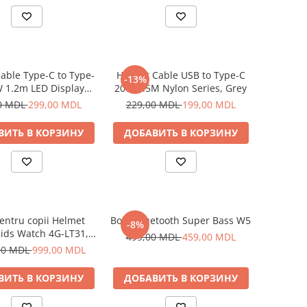
able Type-C to Type-
Helmet Cable USB to Type-C
-13%
 1.2m LED Display
20W 1.5M Nylon Series, Grey
Series, Black
0 MDL
299,00 MDL
229,00 MDL
199,00 MDL
ВИТЬ В КОРЗИНУ
ДОБАВИТЬ В КОРЗИНУ
entru copii Helmet
Boxă Bluetooth Super Bass W5
-8%
ids Watch 4G-LT31,
499,00 MDL
459,00 MDL
Blue
00 MDL
999,00 MDL
ВИТЬ В КОРЗИНУ
ДОБАВИТЬ В КОРЗИНУ