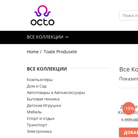
Все Коллекции
Компьютеры
ВСЕ КОЛЛЕКЦИИ
Настольный ПК
Комплектующие ПК
Home /
Toate Produsele
Периферия
Хранение данных
Все К
ВСЕ КОЛЛЕКЦИИ
Ноутбуки
Показат
Компьютеры
Ноутбуки
Дом и Сад
Аксессуары для Ноутбуков
Автотовары и Автоаксессуары
Бытовая техника
Планшеты
Детские Игрушки
Детские
-15%
Планшеты
Мебель
Kids Wat
Аксессуары для Планшетов
Спорт и отдых
1.999,0
Транспорт
Дом и Сад
Электроника
ДОБАВ
Камеры видеонаблюдения