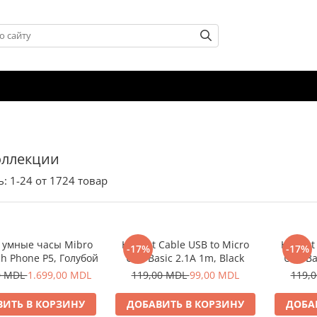
оллекции
ь:
1-
24
от
1724
товар
 умные часы Mibro
Helmet Cable USB to Micro
Helmet 
-17%
-17%
ch Phone P5, Голубой
USB Basic 2.1A 1m, Black
USB Ba
0 MDL
1.699,00 MDL
119,00 MDL
99,00 MDL
119,
ИТЬ В КОРЗИНУ
ДОБАВИТЬ В КОРЗИНУ
ДОБА