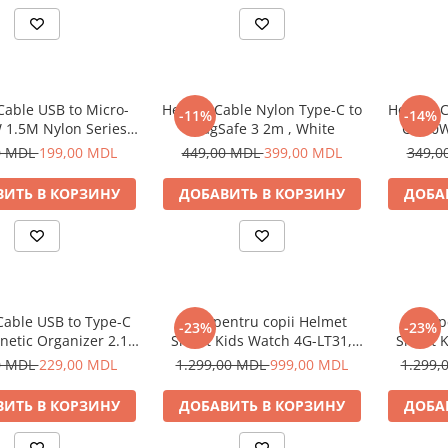
Cable USB to Micro-
Helmet Cable Nylon Type-C to
Helmet C
-11%
-14%
 1.5M Nylon Series,
MagSafe 3 2m , White
C 100W
Grey
0 MDL
199,00 MDL
449,00 MDL
399,00 MDL
349,0
ИТЬ В КОРЗИНУ
ДОБАВИТЬ В КОРЗИНУ
ДОБА
Cable USB to Type-C
Ceas pentru copii Helmet
Ceas p
-23%
-23%
netic Organizer 2.1A
Smart Kids Watch 4G-LT31,
Smart K
1m, White
Black
0 MDL
229,00 MDL
1.299,00 MDL
999,00 MDL
1.299,
ИТЬ В КОРЗИНУ
ДОБАВИТЬ В КОРЗИНУ
ДОБА