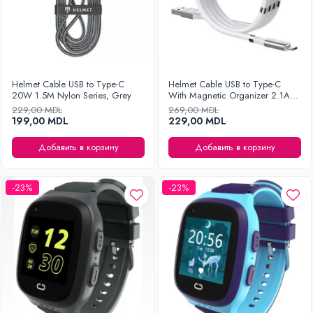
Helmet Cable USB to Type-C
Helmet Cable USB to Type-C
20W 1.5M Nylon Series, Grey
With Magnetic Organizer 2.1A
1m, White
229,00 MDL
269,00 MDL
199,00 MDL
229,00 MDL
Добавить в корзину
Добавить в корзину
-23%
-23%