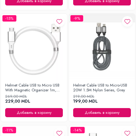
Добавить в корзину
Добавить в корзину
Уход за одеждой
Отпариватель для одежды
-15%
-9%
Утюги
Helmet Cable USB to Micro USB
Helmet Cable USB to Micro-USB
With Magnetic Organizer 1m,
20W 1.5M Nylon Series, Grey
White
269,00 MDL
219,00 MDL
229,00 MDL
199,00 MDL
Добавить в корзину
Добавить в корзину
-11%
-14%