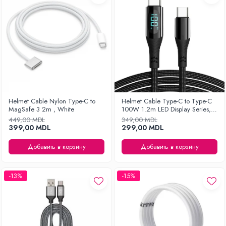
Helmet Cable Nylon Type-C to
Helmet Cable Type-C to Type-C
MagSafe 3 2m , White
100W 1.2m LED Display Series,
Black
449,00 MDL
349,00 MDL
399,00 MDL
299,00 MDL
Добавить в корзину
Добавить в корзину
-13%
-15%