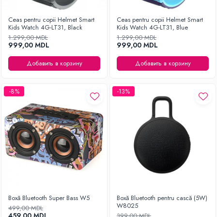
Ceas pentru copii Helmet Smart
Ceas pentru copii Helmet Smart
Kids Watch 4G-LT31, Black
Kids Watch 4G-LT31, Blue
1.299,00 MDL
1.299,00 MDL
999,00 MDL
999,00 MDL
Добавить в корзину
Добавить в корзину
-8%
-13%
Boxă Bluetooth Super Bass W5
Boxă Bluetooth pentru cască (5W)
W8025
499,00 MDL
459,00 MDL
399,00 MDL