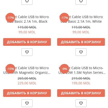
Электрические печи
Проекторы
Электрогрили
Телевизоры
Электрочайники
Helmet Cable USB to Micro
Helmet Cable USB to Micro
-17%
-17%
Аудио
USB Basic 2.1A 1m, Black
USB Basic 2.1A 1m, White
Личный уход
FM модуляторы
119,00 MDL
119,00 MDL
Машинки для стрижки
Микрофоны
99,00 MDL
99,00 MDL
Напольные весы
Портативное радио
ДОБАВИТЬ В КОРЗИНУ
ДОБАВИТЬ В КОРЗИНУ
Плойки и утюжки
Портативные колонки
Фен щетки для волос
Проводные колонки
Фены для волос
Умные колонки
Электрические зубные щётки и
Гейминг
ирригаторы
Helmet Cable USB to Micro
Helmet Cable USB to Micro-
-15%
-9%
Аксессуары и Игровые Товары
USB With Magnetic Organizer
USB 20W 1.5M Nylon Series,
Электробритвы
Игровые консоли
1m, White
Grey
269,00 MDL
219,00 MDL
Уход за домом
Игры для консолей и ПК
229,00 MDL
199,00 MDL
Аппараты и Роботы для Мытья
Сетевое оборудование
Окон
ДОБАВИТЬ В КОРЗИНУ
ДОБАВИТЬ В КОРЗИНУ
Wi-Fi роутеры
Паровые очистители
Адаптеры
Портативные пылесосы