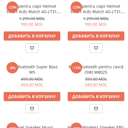
Ceas pentru copii Helmet
Ceas pentru copii Helmet
-23%
-23%
Smart Kids Watch 4G-LT31,
Smart Kids Watch 4G-LT31,
Black
Blue
1.299,00 MDL
1.299,00 MDL
999,00 MDL
999,00 MDL
ДОБАВИТЬ В КОРЗИНУ
ДОБАВИТЬ В КОРЗИНУ
Boxă Bluetooth Super Bass
Boxă Bluetooth pentru cască
-8%
-13%
W5
(5W) W8025
499,00 MDL
399,00 MDL
459,00 MDL
349,00 MDL
ДОБАВИТЬ В КОРЗИНУ
ДОБАВИТЬ В КОРЗИНУ
Helmet Speaker Music
Helmet Wireless Speaker EBS-