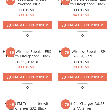
-11%
-15%
Flowerpot, Blue
070 with Microphone, Black
449,00 MDL
999,00 MDL
399,00 MDL
849,00 MDL
ДОБАВИТЬ В КОРЗИНУ
ДОБАВИТЬ В КОРЗИНУ
Helmet Wireless Speaker EBS-
Helmet Wireless Speaker SP-
-18%
-17%
072 with Microphone, Black
700BT, Red
1.099,00 MDL
349,00 MDL
899,00 MDL
289,00 MDL
ДОБАВИТЬ В КОРЗИНУ
ДОБАВИТЬ В КОРЗИНУ
Helmet FM Transmitter with
Helmet Car Charger 2xUSB
-14%
-17%
Car Charger G32, Black
2.4A, Silver