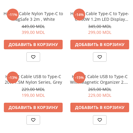
Пылесосы
Роботы пылесосы
Helmet Cable Nylon Type-C to
Helmet Cable Type-C to Type-
-11%
-14%
Уход за одеждой
MagSafe 3 2m , White
C 100W 1.2m LED Display
Series, Black
449,00 MDL
349,00 MDL
Отпариватель для одежды
399,00 MDL
299,00 MDL
Утюги
ДОБАВИТЬ В КОРЗИНУ
ДОБАВИТЬ В КОРЗИНУ
Helmet Cable USB to Type-C
Helmet Cable USB to Type-C
-13%
-15%
20W 1.5M Nylon Series, Grey
With Magnetic Organizer 2.1A
1m, White
229,00 MDL
269,00 MDL
199,00 MDL
229,00 MDL
ДОБАВИТЬ В КОРЗИНУ
ДОБАВИТЬ В КОРЗИНУ