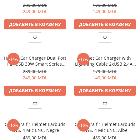
289,00 MDL
179,00 MDL
249,00 MDL
149,00 MDL
ДОБАВИТЬ В КОРЗИНУ
ДОБАВИТЬ В КОРЗИНУ
Helmet Car Charger Dual Port
Helmet Car Charger with
-14%
-17%
PD+USB 30W Smart Series,
Lightning Cable 2xUSB 2.4A ,
Black
Silver
289,00 MDL
179,00 MDL
249,00 MDL
149,00 MDL
ДОБАВИТЬ В КОРЗИНУ
ДОБАВИТЬ В КОРЗИНУ
Casti fara fir Helmet Earbuds
Casti fara fir Helmet Earbuds
-10%
-10%
TWS, 4 Mic ENC, Negre
TWS, 4 Mic ENC, Albe
489,00 MDL
489,00 MDL